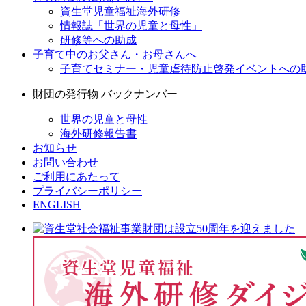
資生堂児童福祉海外研修
情報誌「世界の児童と母性」
研修等への助成
子育て中のお父さん・お母さんへ
子育てセミナー・児童虐待防止啓発イベントへの
財団の発行物 バックナンバー
世界の児童と母性
海外研修報告書
お知らせ
お問い合わせ
ご利用にあたって
プライバシーポリシー
ENGLISH