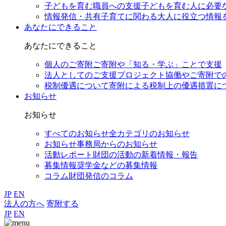
子どもを育む職員への支援
子どもを育む人に必要
情報発信・共有
子育てに関わる大人に役立つ情報
あなたにできること
あなたにできること
個人のご寄附
ご寄附や「知る・学ぶ」ことで支援
法人としてのご支援
プロジェクト協働やご寄附で
税制優遇について
寄附による税制上の優遇措置に
お知らせ
お知らせ
すべてのお知らせ
全カテゴリのお知らせ
お知らせ
事務局からのお知らせ
活動レポート
財団の活動の新着情報・報告
募集情報
奨学金などの募集情報
コラム
財団発信のコラム
JP
EN
法人の方へ
寄附する
JP
EN