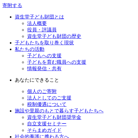
寄附する
資生堂子ども財団とは
法人概要
役員・評議員
資生堂子ども財団の歴史
子どもたちを取り巻く現状
私たちの活動
子どもへの支援
子どもを育む職員への支援
情報発信・共有
あなたにできること
個人のご寄附
法人としてのご支援
税制優遇について
施設や里親のもとで暮らす子どもたちへ
資生堂子ども財団奨学金
自立支援セミナー
そらまめガイド
社会的養護に携わる方へ