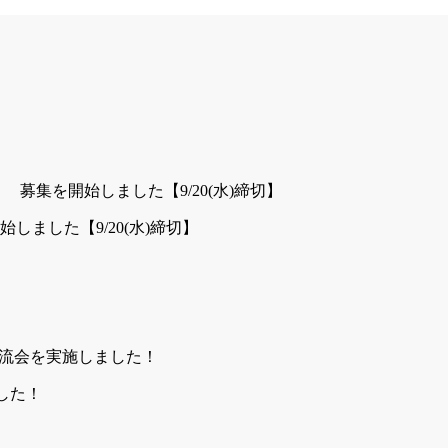
した【9/20(水)締切】
ました！