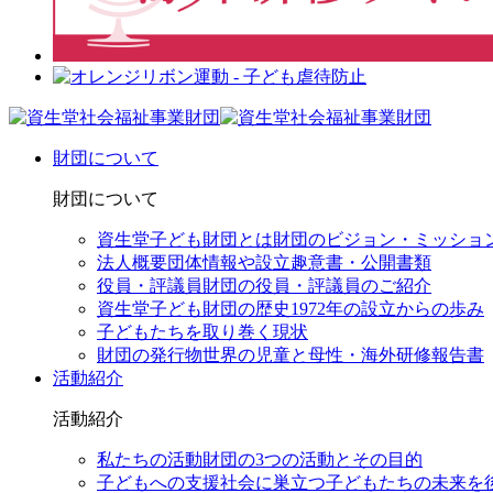
財団について
財団について
資生堂子ども財団とは
財団のビジョン・ミッショ
法人概要
団体情報や設立趣意書・公開書類
役員・評議員
財団の役員・評議員のご紹介
資生堂子ども財団の歴史
1972年の設立からの歩み
子どもたちを取り巻く現状
財団の発行物
世界の児童と母性・海外研修報告書
活動紹介
活動紹介
私たちの活動
財団の3つの活動とその目的
子どもへの支援
社会に巣立つ子どもたちの未来を