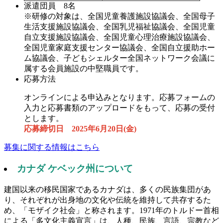
派遣団員 8名
※研修の対象は、全国児童養護施設協議会、全国母子
生活支援施設協議会、全国乳児福祉協議会、全国児童
自立支援施設協議会、全国児童心理治療施設協議会、
全国児童家庭支援センター協議会、全国自立援助ホー
ム協議会、子どもシェルター全国ネットワーク会議
に
属する会員施設の中堅職員です。
応募方法
オンラインによる申込みとなります。応募フォームの
入力と応募書類のアップロードをもって、応募の受付
とします。
応募締切日
2025
年
6
月
20
日(金)
募集に関する情報はこちら
カナダ ケベック州について
建国以来の移民国家であるカナダは、多くの民族集団があ
り、それぞれが出身地の文化や伝統を維持して共存するた
め、「モザイク社会」と称されます。
1971
年のトルドー首相
による「多文化主義宣言」は、人種、民族、言語、宗教など