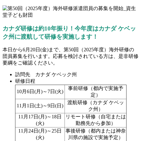
カナダ研修は約10年振り！今年度はカナダ ケベッ
ク州に渡航して研修を実施します！
本日から
6
月
20
日
(
金
)
まで、第
50
回（
2025
年度）海外研修の
団員募集を行います。応募を検討されている方は、是非研修
要綱をご確認ください。
訪問先 カナダ ケベック州
研修日程
事前研修（都内で実施予
10月
6
日
(
月
)
～
7
日
(
火
)
定）
渡航研修（カナダ ケベッ
11月
1
日
(
土
)
～
9
日
(
日
)
ク州）
11月
17
日
(
月
)
～
18
日
リモート研修（自宅または
(
火
)
勤務先から参加）
11月
24
日
(
月
)
～
25
日
事後研修（都内または神奈
(
火
)
川県の施設で実施予定）