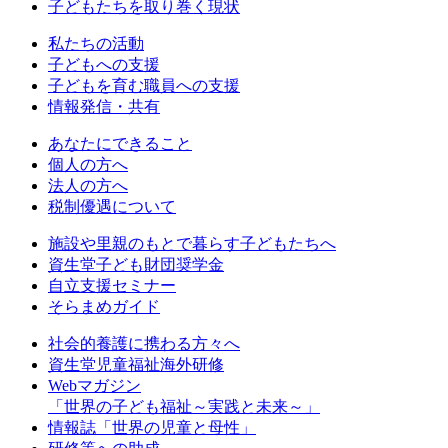
子どもたちを取り巻く現状
私たちの活動
⼦どもへの⽀援
子どもを育む職員への支援
情報発信・共有
あなたにできること
個人の方へ
法人の方へ
税制優遇について
施設や里親のもとで暮らす子どもたちへ
資生堂子ども財団奨学金
自立支援セミナー
そらまめガイド
社会的養護に携わる方々へ
資生堂児童福祉海外研修
Webマガジン
「世界の子ども福祉～実践と未来～」
情報誌「世界の児童と母性」