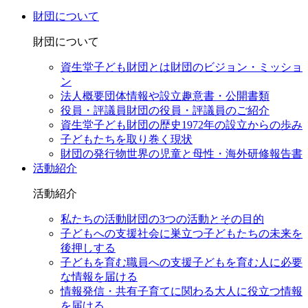
財団について
財団について
資生堂子ども財団とは
財団のビジョン・ミッショ
ン
法人概要
団体情報や設立趣意書・公開書類
役員・評議員
財団の役員・評議員のご紹介
資生堂子ども財団の歴史
1972年の設立からの歩み
子どもたちを取り巻く現状
財団の発行物
世界の児童と母性・海外研修報告書
活動紹介
活動紹介
私たちの活動
財団の3つの活動とその目的
子どもへの支援
社会に巣立つ子どもたちの未来を
後押しする
子どもを育む職員への支援
子どもを育む人に必要
な情報を届ける
情報発信・共有
子育てに関わる大人に役立つ情報
を届ける