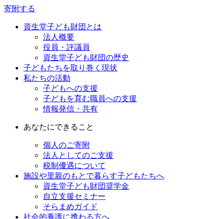
寄附する
資生堂子ども財団とは
法人概要
役員・評議員
資生堂子ども財団の歴史
子どもたちを取り巻く現状
私たちの活動
子どもへの支援
子どもを育む職員への支援
情報発信・共有
あなたにできること
個人のご寄附
法人としてのご支援
税制優遇について
施設や里親のもとで暮らす子どもたちへ
資生堂子ども財団奨学金
自立支援セミナー
そらまめガイド
社会的養護に携わる方へ