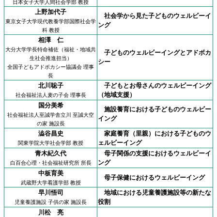
日本女子大学人間社会学部 教授
上野加代子
社会学から見た子どものウェルビーイ
東京女子大学現代教養学部国際社会学
ング
科 教授
相澤 仁
大分大学学長特命補佐（福祉・地域共
子どものウェルビーイングとアドボカ
生社会推進担当）
シー
全国子どもアドボカシー協議会 理事
長
北川聡子
子どもとお母さんのウェルビーイング
（地域支援）
社会福祉法人麦の子会 理事長
国分美希
施設養育における子どものウェルビー
社会福祉法人至誠学舎立川 至誠大空
イング
の家 施設長
澁谷昌史
家庭養育（里親）における子どものウ
ェルビーイング
関東学院大学社会学部 教授
青木紀久代
母子関係の支援におけるウェルビーイ
ング
白百合心理・社会福祉研究所 所長
中板育美
母子保健におけるウェルビーイング
武蔵野大学看護学部 教授
早川悟司
地域における児童養護施設等の新たな
役割
児童養護施設 子供の家 施設長
川松 亮