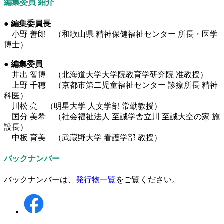
編集委員 紹介
● 編集委員長
小野 善郎 （和歌山県 精神保健福祉センター 所長・医学
博士）
● 編集委員
井出 智博 （
北海道大学大学院教育学研究院 准教授
）
上野 千穂 （京都市第二児童福祉センター 診療所長 精神
科医）
川松 亮 （明星大学 人文学部 常勤教授）
国分 美希 （社会福祉法人 至誠学舎立川 至誠大空の家 施
設長）
中板 育美 （武蔵野大学 看護学部 教授）
バックナンバー
バックナンバーは、
発行物一覧
をご覧ください。