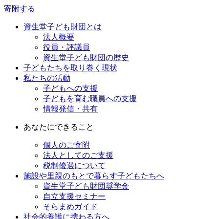
寄附する
資生堂子ども財団とは
法人概要
役員・評議員
資生堂子ども財団の歴史
子どもたちを取り巻く現状
私たちの活動
子どもへの支援
子どもを育む職員への支援
情報発信・共有
あなたにできること
個人のご寄附
法人としてのご支援
税制優遇について
施設や里親のもとで暮らす子どもたちへ
資生堂子ども財団奨学金
自立支援セミナー
そらまめガイド
社会的養護に携わる方へ