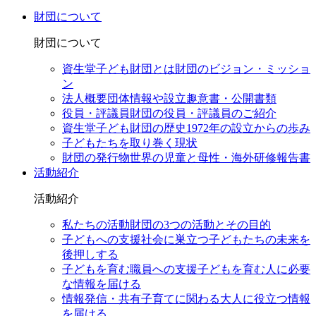
財団について
財団について
資生堂子ども財団とは
財団のビジョン・ミッショ
ン
法人概要
団体情報や設立趣意書・公開書類
役員・評議員
財団の役員・評議員のご紹介
資生堂子ども財団の歴史
1972年の設立からの歩み
子どもたちを取り巻く現状
財団の発行物
世界の児童と母性・海外研修報告書
活動紹介
活動紹介
私たちの活動
財団の3つの活動とその目的
子どもへの支援
社会に巣立つ子どもたちの未来を
後押しする
子どもを育む職員への支援
子どもを育む人に必要
な情報を届ける
情報発信・共有
子育てに関わる大人に役立つ情報
を届ける