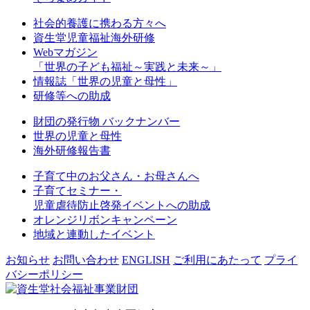
社会的養護に携わる方々へ
資生堂児童福祉海外研修
Webマガジン
「世界の子ども福祉～実践と未来～」
情報誌「世界の児童と母性」
研修等への助成
財団の発行物 バックナンバー
世界の児童と母性
海外研修報告書
子育て中のお父さん・お母さんへ
子育てセミナー・
児童虐待防止啓発イベントへの助成
オレンジリボンキャンペーン
地域と連動したイベント
お知らせ
お問い合わせ
ENGLISH
ご利用にあたって
プライ
バシーポリシー