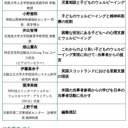
児童相談と子どものウェルビーイング
明星大学人文学部福祉実践学科 常勤
教授
小野善郎
子どものウェルビーイングと精神科医
和歌山県精神保健福祉センター 所
療の役割
長、医学博士
井出智博
困難な状況にある子どもへの心理支援
北海道大学大学院教育学研究院 准教
とウェルビーイング
授
畑山麗衣
これからのより良い子どものウェルビ
特定非営利活動法人Giving Tree ユー
ーイング実現に向けて─当事者からの提
ス担当
言
（ピアカウンセラー）
伊藤嘉余子
英国スコットランドにおける里親支援
大阪公立大学大学院現代システム科学
の現状
研究科 教授
粟津美穂
米国の当事者参画からの学びを日本の
NPO法人インターナショナル・
当事者活動に生かす
フォスターケア・アライアンス
［IFCA］代表
上野千穂
編集後記
京都市第二児童福祉センター 診療所
長 精神科医