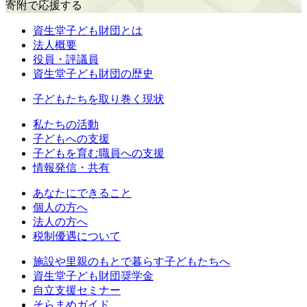
寄附で応援する
資生堂子ども財団とは
法人概要
役員・評議員
資生堂子ども財団の歴史
子どもたちを取り巻く現状
私たちの活動
⼦どもへの⽀援
子どもを育む職員への支援
情報発信・共有
あなたにできること
個人の方へ
法人の方へ
税制優遇について
施設や里親のもとで暮らす子どもたちへ
資生堂子ども財団奨学金
自立支援セミナー
そらまめガイド