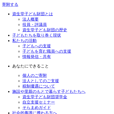
寄附する
資生堂子ども財団とは
法人概要
役員・評議員
資生堂子ども財団の歴史
子どもたちを取り巻く現状
私たちの活動
子どもへの支援
子どもを育む職員への支援
情報発信・共有
あなたにできること
個人のご寄附
法人としてのご支援
税制優遇について
施設や里親のもとで暮らす子どもたちへ
資生堂子ども財団奨学金
自立支援セミナー
そらまめガイド
社会的養護に携わる方へ