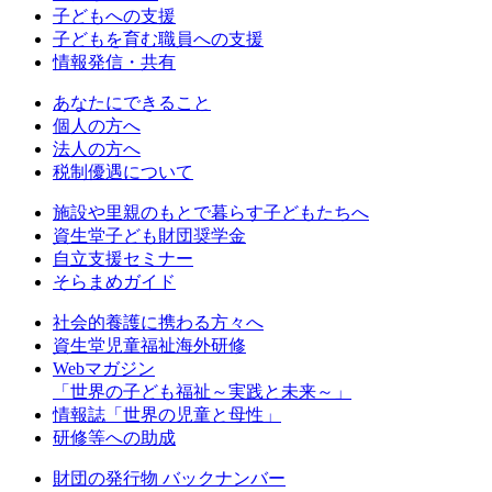
⼦どもへの⽀援
子どもを育む職員への支援
情報発信・共有
あなたにできること
個人の方へ
法人の方へ
税制優遇について
施設や里親のもとで暮らす子どもたちへ
資生堂子ども財団奨学金
自立支援セミナー
そらまめガイド
社会的養護に携わる方々へ
資生堂児童福祉海外研修
Webマガジン
「世界の子ども福祉～実践と未来～」
情報誌「世界の児童と母性」
研修等への助成
財団の発行物 バックナンバー