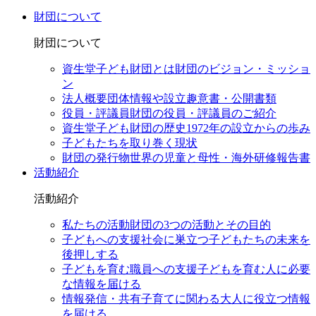
財団について
財団について
資生堂子ども財団とは
財団のビジョン・ミッショ
ン
法人概要
団体情報や設立趣意書・公開書類
役員・評議員
財団の役員・評議員のご紹介
資生堂子ども財団の歴史
1972年の設立からの歩み
子どもたちを取り巻く現状
財団の発行物
世界の児童と母性・海外研修報告書
活動紹介
活動紹介
私たちの活動
財団の3つの活動とその目的
子どもへの支援
社会に巣立つ子どもたちの未来を
後押しする
子どもを育む職員への支援
子どもを育む人に必要
な情報を届ける
情報発信・共有
子育てに関わる大人に役立つ情報
を届ける