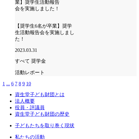
【奨学生6名が卒業】奨学
生活動報告会を実施しまし
た！
2023.03.31
すべて
奨学金
活動レポート
1
...
6
7
8
9
10
資生堂子ども財団とは
法人概要
役員・評議員
資生堂子ども財団の歴史
子どもたちを取り巻く現状
私たちの活動