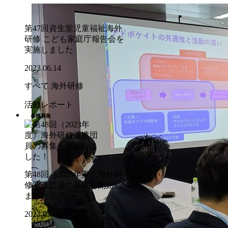
第47回資生堂児童福祉海外
研修 こども家庭庁報告会を
実施しました
2023.06.14
すべて
海外研修
活動レポート
各種募集
第48回（2023年度）海外研
修派遣団員の募集を開始し
ました！
2023.05.09