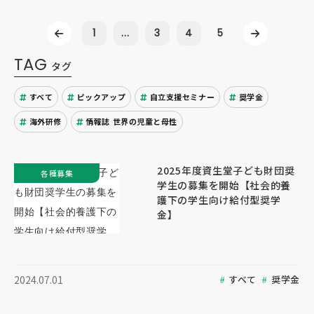
1
...
3
4
5
TAG
タグ
すべて
ピックアップ
自立支援セミナー
奨学金
海外研修
情報誌 世界の児童と母性
2025年度資生堂子ども財団奨
各種募集
学生の募集を開始【社会的養
護下の学生向け給付型奨学
金】
すべて
奨学金
2024.07.01