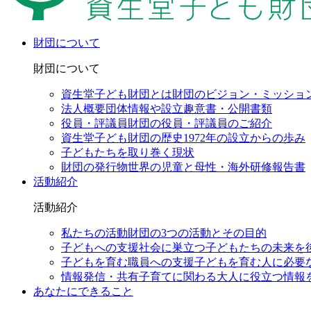
財団について
財団について
資生堂子ども財団とは
財団のビジョン・ミッショ
法人概要
団体情報や設立趣意書・公開書類
役員・評議員
財団の役員・評議員のご紹介
資生堂子ども財団の歴史
1972年の設立からの歩み
子どもたちを取り巻く現状
財団の発行物
世界の児童と母性・海外研修報告書
活動紹介
活動紹介
私たちの活動
財団の3つの活動とその目的
子どもへの支援
社会に巣立つ子どもたちの未来を
子どもを育む職員への支援
子どもを育む人に必要
情報発信・共有
子育てに関わる大人に役立つ情報
あなたにできること