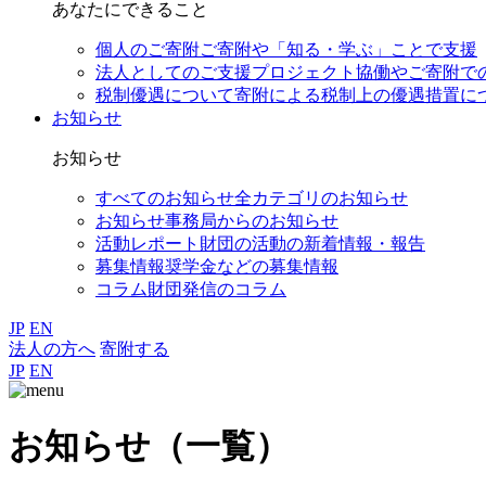
あなたにできること
個人のご寄附
ご寄附や「知る・学ぶ」ことで支援
法人としてのご支援
プロジェクト協働やご寄附で
税制優遇について
寄附による税制上の優遇措置に
お知らせ
お知らせ
すべてのお知らせ
全カテゴリのお知らせ
お知らせ
事務局からのお知らせ
活動レポート
財団の活動の新着情報・報告
募集情報
奨学金などの募集情報
コラム
財団発信のコラム
JP
EN
法人の方へ
寄附する
JP
EN
お知らせ（一覧）