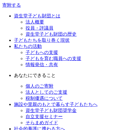
寄附する
資生堂子ども財団とは
法人概要
役員・評議員
資生堂子ども財団の歴史
子どもたちを取り巻く現状
私たちの活動
子どもへの支援
子どもを育む職員への支援
情報発信・共有
あなたにできること
個人のご寄附
法人としてのご支援
税制優遇について
施設や里親のもとで暮らす子どもたちへ
資生堂子ども財団奨学金
自立支援セミナー
そらまめガイド
社会的養護に携わる方へ