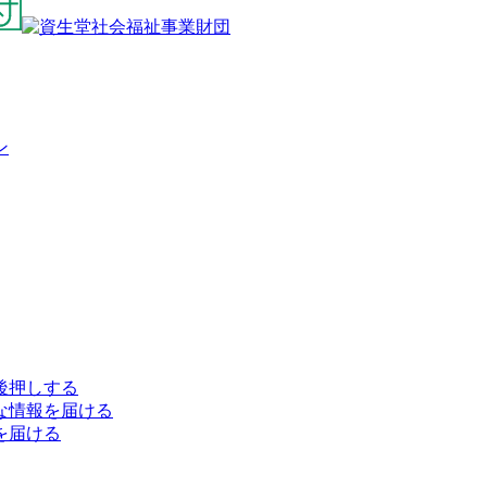
ン
後押しする
な情報を届ける
を届ける