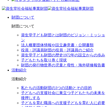
財団について
財団について
資生堂子ども財団とは
財団のビジョン・ミッショ
ン
法人概要
団体情報や設立趣意書・公開書類
役員・評議員
財団の役員・評議員のご紹介
資生堂子ども財団の歴史
1972年の設立からの歩み
子どもたちを取り巻く現状
財団の発行物
世界の児童と母性・海外研修報告書
活動紹介
活動紹介
私たちの活動
財団の3つの活動とその目的
子どもへの支援
社会に巣立つ子どもたちの未来を
後押しする
子どもを育む職員への支援
子どもを育む人に必要