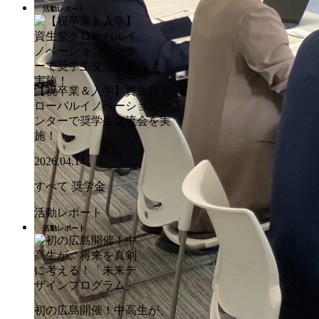
活動レポート
【祝卒業＆入学】資生堂グ
ローバルイノベーションセ
ンターで奨学生交流会を実
施！
2026.04.14
すべて
奨学金
活動レポート
活動レポート
初の広島開催！中高生が、