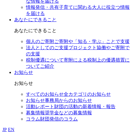
な情報を届ける
情報発信・共有
子育てに関わる大人に役立つ情報
を届ける
あなたにできること
あなたにできること
個人のご寄附
ご寄附や「知る・学ぶ」ことで支援
法人としてのご支援
プロジェクト協働やご寄附で
の支援
税制優遇について
寄附による税制上の優遇措置に
ついてご紹介
お知らせ
お知らせ
すべてのお知らせ
全カテゴリのお知らせ
お知らせ
事務局からのお知らせ
活動レポート
財団の活動の新着情報・報告
募集情報
奨学金などの募集情報
コラム
財団発信のコラム
JP
EN