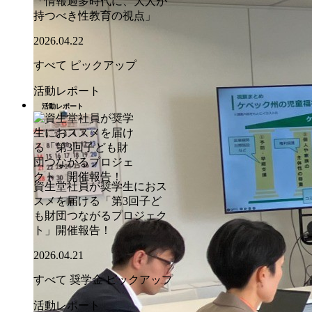
「情報過多時代に、大人が
持つべき性教育の視点」
2026.04.22
すべて
ピックアップ
活動レポート
活動レポート
資生堂社員が奨学生におス
スメを届ける「第3回子ど
も財団つながるプロジェク
ト」開催報告！
2026.04.21
すべて
奨学金
ピックアップ
活動レポート