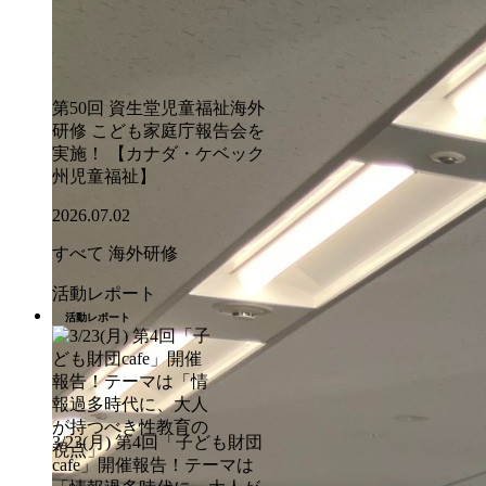
第50回 資生堂児童福祉海外
研修 こども家庭庁報告会を
実施！ 【カナダ・ケベック
州児童福祉】
2026.07.02
すべて
海外研修
活動レポート
活動レポート
3/23(月) 第4回「子ども財団
cafe」開催報告！テーマは