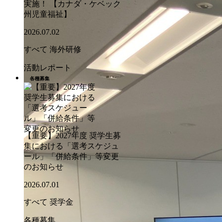
実施！ 【カナダ・ケベック
州児童福祉】
2026.07.02
すべて
海外研修
活動レポート
各種募集
【重要】2027年度 奨学生募
集における「選考スケジュ
ール」「併給条件」等変更
のお知らせ
2026.07.01
すべて
奨学金
各種募集