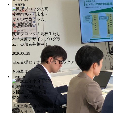
各種募集
関東ブロックの高校生たち
へ「未来デザインプログラ
ム」参加者募集中！
2026.06.29
自立支援セミナー
すべて
ピックアップ
各種募集
お知らせ
「2025年度 年間活動報告
特設サイト」を開設。1年