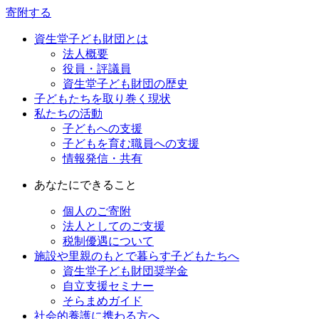
寄附する
資生堂子ども財団とは
法人概要
役員・評議員
資生堂子ども財団の歴史
子どもたちを取り巻く現状
私たちの活動
子どもへの支援
子どもを育む職員への支援
情報発信・共有
あなたにできること
個人のご寄附
法人としてのご支援
税制優遇について
施設や里親のもとで暮らす子どもたちへ
資生堂子ども財団奨学金
自立支援セミナー
そらまめガイド
社会的養護に携わる方へ