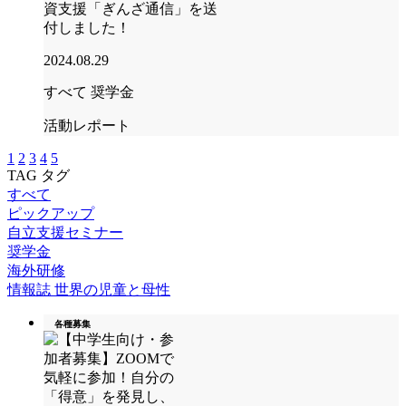
資支援「ぎんざ通信」を送
付しました！
2024.08.29
すべて
奨学金
活動レポート
1
2
3
4
5
TAG
タグ
すべて
ピックアップ
自立支援セミナー
奨学金
海外研修
情報誌 世界の児童と母性
各種募集