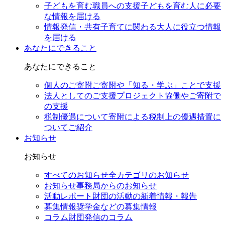
子どもを育む職員への支援
子どもを育む人に必要
な情報を届ける
情報発信・共有
子育てに関わる大人に役立つ情報
を届ける
あなたにできること
あなたにできること
個人のご寄附
ご寄附や「知る・学ぶ」ことで支援
法人としてのご支援
プロジェクト協働やご寄附で
の支援
税制優遇について
寄附による税制上の優遇措置に
ついてご紹介
お知らせ
お知らせ
すべてのお知らせ
全カテゴリのお知らせ
お知らせ
事務局からのお知らせ
活動レポート
財団の活動の新着情報・報告
募集情報
奨学金などの募集情報
コラム
財団発信のコラム