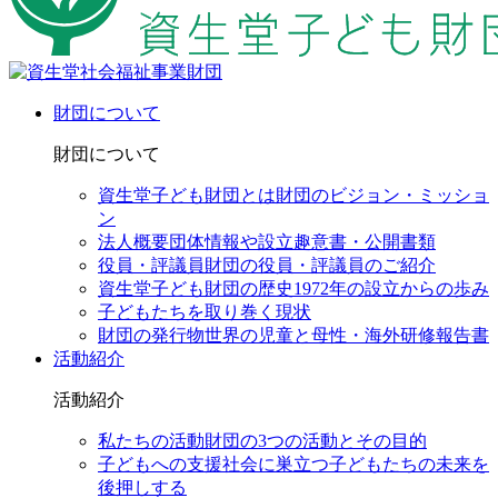
財団について
財団について
資生堂子ども財団とは
財団のビジョン・ミッショ
ン
法人概要
団体情報や設立趣意書・公開書類
役員・評議員
財団の役員・評議員のご紹介
資生堂子ども財団の歴史
1972年の設立からの歩み
子どもたちを取り巻く現状
財団の発行物
世界の児童と母性・海外研修報告書
活動紹介
活動紹介
私たちの活動
財団の3つの活動とその目的
子どもへの支援
社会に巣立つ子どもたちの未来を
後押しする