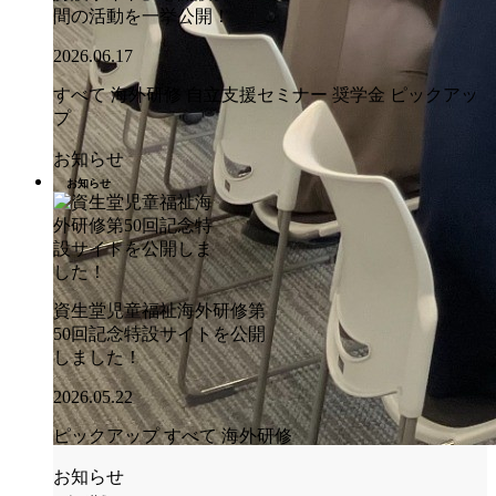
間の活動を一挙公開！
2026.06.17
すべて
海外研修
自立支援セミナー
奨学金
ピックアッ
プ
お知らせ
お知らせ
資生堂児童福祉海外研修第
50回記念特設サイトを公開
しました！
2026.05.22
ピックアップ
すべて
海外研修
お知らせ