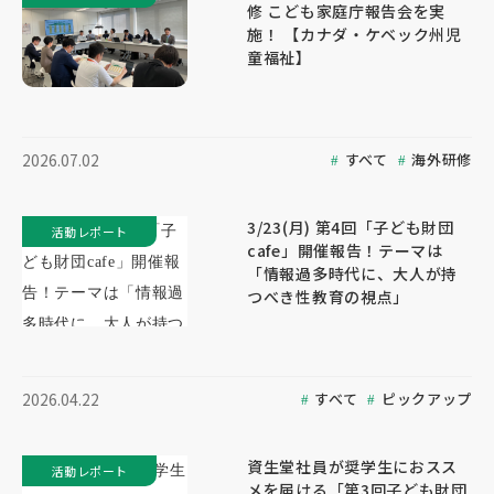
修 こども家庭庁報告会を実
施！ 【カナダ・ケベック州児
童福祉】
すべて
海外研修
2026.07.02
3/23(月) 第4回「子ども財団
活動レポート
cafe」開催報告！テーマは
「情報過多時代に、大人が持
つべき性教育の視点」
すべて
ピックアップ
2026.04.22
資生堂社員が奨学生におスス
活動レポート
メを届ける「第3回子ども財団