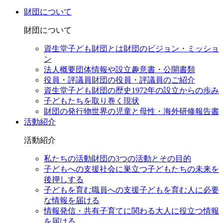
財団について
財団について
資生堂子ども財団とは
財団のビジョン・ミッショ
ン
法人概要
団体情報や設立趣意書・公開書類
役員・評議員
財団の役員・評議員のご紹介
資生堂子ども財団の歴史
1972年の設立からの歩み
子どもたちを取り巻く現状
財団の発行物
世界の児童と母性・海外研修報告書
活動紹介
活動紹介
私たちの活動
財団の3つの活動とその目的
子どもへの支援
社会に巣立つ子どもたちの未来を
後押しする
子どもを育む職員への支援
子どもを育む人に必要
な情報を届ける
情報発信・共有
子育てに関わる大人に役立つ情報
を届ける