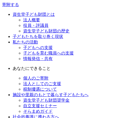
寄附する
資生堂子ども財団とは
法人概要
役員・評議員
資生堂子ども財団の歴史
子どもたちを取り巻く現状
私たちの活動
子どもへの支援
子どもを育む職員への支援
情報発信・共有
あなたにできること
個人のご寄附
法人としてのご支援
税制優遇について
施設や里親のもとで暮らす子どもたちへ
資生堂子ども財団奨学金
自立支援セミナー
そらまめガイド
社会的養護に携わる方へ