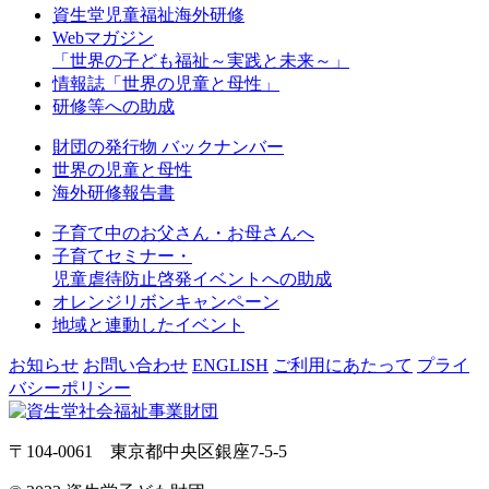
資生堂児童福祉海外研修
Webマガジン
「世界の子ども福祉～実践と未来～」
情報誌「世界の児童と母性」
研修等への助成
財団の発行物 バックナンバー
世界の児童と母性
海外研修報告書
子育て中のお父さん・お母さんへ
子育てセミナー・
児童虐待防止啓発イベントへの助成
オレンジリボンキャンペーン
地域と連動したイベント
お知らせ
お問い合わせ
ENGLISH
ご利用にあたって
プライ
バシーポリシー
〒104-0061 東京都中央区銀座7-5-5