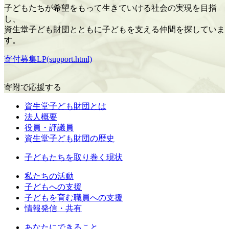
子どもたちが希望をもって生きていける社会の実現を目指
し、
資生堂子ども財団とともに子どもを支える仲間を探していま
す。
寄付募集LP(support.html)
寄附で応援する
資生堂子ども財団とは
法人概要
役員・評議員
資生堂子ども財団の歴史
子どもたちを取り巻く現状
私たちの活動
⼦どもへの⽀援
子どもを育む職員への支援
情報発信・共有
あなたにできること