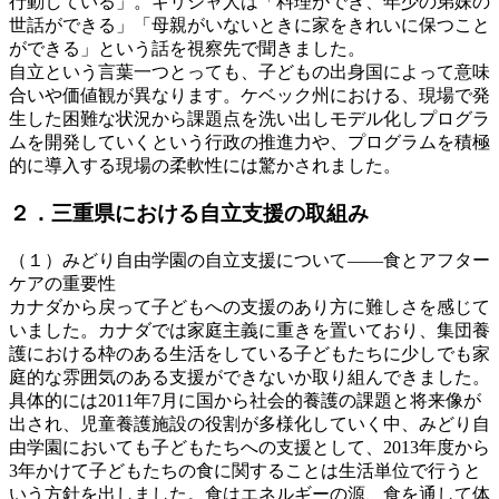
行動している」。ギリシャ人は「料理ができ、年少の弟妹の
世話ができる」「母親がいないときに家をきれいに保つこと
ができる」という話を視察先で聞きました。
自立という言葉一つとっても、子どもの出身国によって意味
合いや価値観が異なります。ケベック州における、現場で発
生した困難な状況から課題点を洗い出しモデル化しプログラ
ムを開発していくという行政の推進力や、プログラムを積極
的に導入する現場の柔軟性には驚かされました。
２．三重県における自立支援の取組み
（１）みどり自由学園の自立支援について――食とアフター
ケアの重要性
カナダから戻って子どもへの支援のあり方に難しさを感じて
いました。カナダでは家庭主義に重きを置いており、集団養
護における枠のある生活をしている子どもたちに少しでも家
庭的な雰囲気のある支援ができないか取り組んできました。
具体的には2011年7月に国から社会的養護の課題と将来像が
出され、児童養護施設の役割が多様化していく中、みどり自
由学園においても子どもたちへの支援として、2013年度から
3年かけて子どもたちの食に関することは生活単位で行うと
いう方針を出しました。食はエネルギーの源、食を通して体