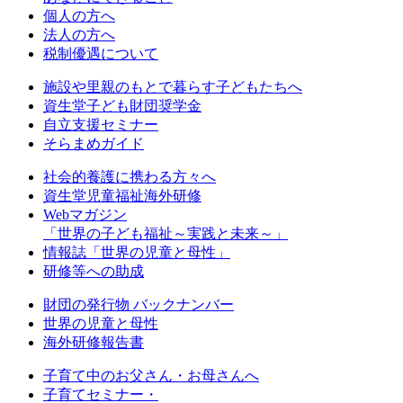
個人の方へ
法人の方へ
税制優遇について
施設や里親のもとで暮らす子どもたちへ
資生堂子ども財団奨学金
自立支援セミナー
そらまめガイド
社会的養護に携わる方々へ
資生堂児童福祉海外研修
Webマガジン
「世界の子ども福祉～実践と未来～」
情報誌「世界の児童と母性」
研修等への助成
財団の発行物 バックナンバー
世界の児童と母性
海外研修報告書
子育て中のお父さん・お母さんへ
子育てセミナー・