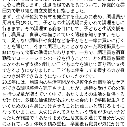
も心も成長します。生きる糧である食について、家庭的な雰
囲気で取り組む自立支援を目指しました。
まず、生活単位別で食材を発注する仕組みに改め、調理員が
厨房を飛び出して、子どもの生活現場に分かれて調理をしに
行きます。その調理する姿を目にして、子どもと生活支援を
行う職員は、食事が準備されていく過程を知ります。そし
て、足りない調味料や食材などを子どもと一緒に買いに行く
ことを通じて、今まで調理したことがなかった現場職員も一
緒になって食事の準備に加わります。一方で、調理員も宿直
勤務でローテーションの一役を担うことで、どの職員も職種
にかかわらず支援の難しい子どもに食を通じて寄り添い支援
できるようになりました。子どもに伴奏して支援する力が身
につき対応できるようになっていったのです。
2015年には、施設内の生活空間が小規模化され個別的なケア
ができる環境整備を完了させましたが、虐待を受けて心の傷
を持つ児童が増えていく中で、あたりまえの生活を提供する
だけでは、多様な価値観があふれた社会の中で卒園後生きて
いくための力を身につけさせることは難しいと感じるように
なっていました。大切にされてきたという感覚が少ない子ど
もたちが施設で「あたりまえの生活支援を通じて自分が大切
にされている」体験を積み重ね、卒園後も職員が気にかけて