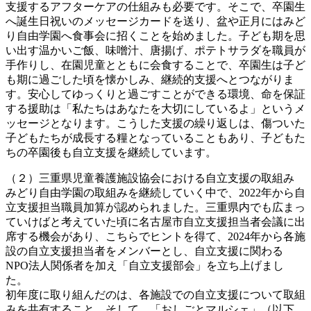
支援するアフターケアの仕組みも必要です。そこで、卒園生
へ誕生日祝いのメッセージカードを送り、盆や正月にはみど
り自由学園へ食事会に招くことを始めました。子ども期を思
い出す温かいご飯、味噌汁、唐揚げ、ポテトサラダを職員が
手作りし、在園児童とともに会食することで、卒園生は子ど
も期に過ごした頃を懐かしみ、継続的支援へとつながりま
す。安心してゆっくりと過ごすことができる環境、命を保証
する援助は「私たちはあなたを大切にしているよ」というメ
ッセージとなります。こうした支援の繰り返しは、傷ついた
子どもたちが成長する糧となっていることもあり、子どもた
ちの卒園後も自立支援を継続しています。
（２）三重県児童養護施設協会における自立支援の取組み
みどり自由学園の取組みを継続していく中で、2022年から自
立支援担当職員加算が認められました。三重県内でも広まっ
ていけばと考えていた頃に名古屋市自立支援担当者会議に出
席する機会があり、こちらでヒントを得て、2024年から各施
設の自立支援担当者をメンバーとし、自立支援に関わる
NPO法人関係者を加え「自立支援部会」を立ち上げまし
た。
初年度に取り組んだのは、各施設での自立支援について取組
みを共有すること。そして、「おしごとマルシェ」（以下、