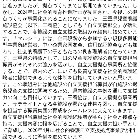
は進みましたが、拠点づくりまでは展開できていません。し
かし、2024年に社会的養育推進計画が見直され、今後この拠
点づくりが事業化されることになりました。三重県児童養護
施設協会（以下、三養協）としても「自立支援部会」が活動
することで、各施設の自立支援の取組みが結集し始めていま
す。「マルシェ」には、企画段階から参加する小規模多機能
型事業所経営者、中小企業家同友会、信用保証協会なども加
わり、社会的養護下の子どもたちの良き理解者になっていま
す。三重県の特徴として、11の児童養護施設の自立支援担当
職員がそれぞれの強みを活かし、自立支援拠点事業所と協働
することで、県内のどこにいても良質な支援を社会的養護経
験者に提供できるような体制を目指していきたいと思いま
す。この取組みには他施設の自立支援担当職員が自施設の退
所児童の支援に関与するため、県内施設の事例を通して支援
力の向上も目指しています。三養協は、自立支援拠点事業所
と、サテライトとなる各施設が緊密な連携を図り、自立支援
を担当する職員集団の育成をシームレスに支えていきます。
自立支援担当職員は社会的養護経験者が暮らす社会と接点を
持ち、支援内容に幅を広げることで、自立支援の担い手とし
て育成し、2026年4月に社会的養護自立支援拠点事業所が開
設できるように準備を進めています。