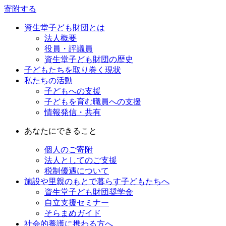
寄附する
資生堂子ども財団とは
法人概要
役員・評議員
資生堂子ども財団の歴史
子どもたちを取り巻く現状
私たちの活動
子どもへの支援
子どもを育む職員への支援
情報発信・共有
あなたにできること
個人のご寄附
法人としてのご支援
税制優遇について
施設や里親のもとで暮らす子どもたちへ
資生堂子ども財団奨学金
自立支援セミナー
そらまめガイド
社会的養護に携わる方へ