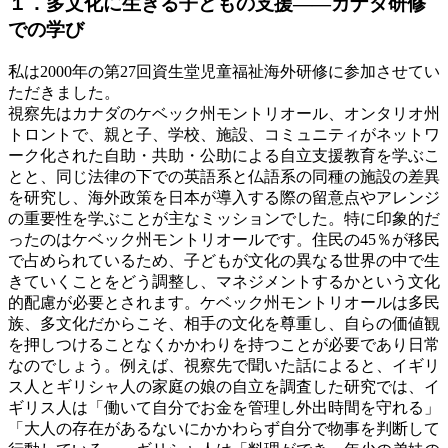
１．多文化に生きる子どもの支援――カナダ研修
での学び
私は2000年の第27回資生堂児童福祉海外研修に参加させてい
ただきました。
視察先はカナダのケベック州モントリオール、オンタリオ州
トロントで、親と子、学校、施設、コミュニティがネットワ
ーク化された自助・共助・公助による自立支援教育を学ぶこ
とと、同じ法律の下での英語系と仏語系の同種の施設の差異
を研究し、海外政策を日本が導入する際の留意点やアレンジ
の重要性を学ぶことが主なミッションでした。特に印象的だ
ったのはケベック州モントリオールです。住民の45％が移民
で占められているため、子どもが文化の異なる世界の中で生
きていくことをどう調整し、マネジメントするかという文化
的配慮が必要とされます。ケベック州モントリオールは多民
族、多文化だからこそ、相手の文化を尊重し、自らの価値観
を押しつけることなくかかわりを持つことが必要であり日常
なのでしょう。例えば、視察先で聞いた話によると、イギリ
ス人とギリシャ人の家庭の娘の自立を調査した研究では、イ
ギリス人は「働いて自分でお金を管理し外出時間を守れる」
「大人の存在があるないにかかわらず自分で物事を判断して