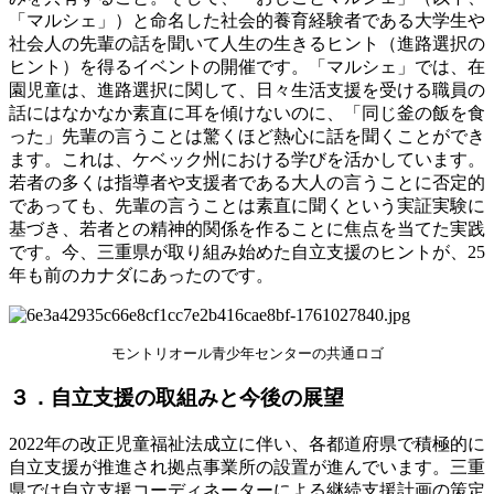
「マルシェ」）と命名した社会的養育経験者である大学生や
社会人の先輩の話を聞いて人生の生きるヒント（進路選択の
ヒント）を得るイベントの開催です。「マルシェ」では、在
園児童は、進路選択に関して、日々生活支援を受ける職員の
話にはなかなか素直に耳を傾けないのに、「同じ釜の飯を食
った」先輩の言うことは驚くほど熱心に話を聞くことができ
ます。これは、ケベック州における学びを活かしています。
若者の多くは指導者や支援者である大人の言うことに否定的
であっても、先輩の言うことは素直に聞くという実証実験に
基づき、若者との精神的関係を作ることに焦点を当てた実践
です。今、三重県が取り組み始めた自立支援のヒントが、25
年も前のカナダにあったのです。
モントリオール青少年センターの共通ロゴ
３．自立支援の取組みと今後の展望
2022年の改正児童福祉法成立に伴い、各都道府県で積極的に
自立支援が推進され拠点事業所の設置が進んでいます。三重
県では自立支援コーディネーターによる継続支援計画の策定