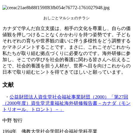
おしごとマルシェのチラシ
カナダで学んだ自立支援は、相手の文化を尊重し、自らの価
値観を押しつけることなくかかわりを持つ姿勢です。子ども
それぞれの育ちや世界観の違いに伴う多様性をどう調整する
かマネジメントすることです。まさに、これこそがこれから
私たちが取り組む拠点づくりに必要なのです。海外研修に参
加し、そこでの学びを社会的養護に関わる皆さんへ伝えるこ
とで、社会的養護を担う人材が、世界へ目を向けこれからの
日本で取り組むヒントを得てきてほしいと願っています。
文献
・
公益財団法人資生堂社会福祉事業財団（2000）「第27回
（2000年度）資生堂児童福祉海外研修報告書－カナダ（モン
トリオール、トロント）－」
中野 智行
1994年　佛教大学社会学部社会福祉学科卒業
