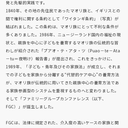
発と先駆的実践です。
1840年、その地の先住民であったマオリ族と、イギリスとの
間で権利に関する条約として「ワイタンギ条約」（写真）が
結ばれました。この条約は、マオリ族にとって不利な条件が
多くありました。1986年、ニュージーランド国内の福祉の現
状と、親族を中心に子どもを養育するマオリ族の伝統的な習
わしが紹介された「プアオ・テ・アタ・ツ（Puao－te－Ata
－tu＝夜明け）報告書」が提出され、これをきっかけに、
1989年、「子ども・青年及びその家族法」が成立し、それま
での子どもを家族から分離する“代替的ケア中心”の養育方法
が、マオリ族が伝統的に用いてきた親族中心の養育方法であ
る家族参画型のシステムを重視するものへと変わりました。
そして「ファミリーグループカンファレンス（以下、
FGC）」が誕生しました。
FGCは、法律に規定された、介入度の高いケースの家族と関