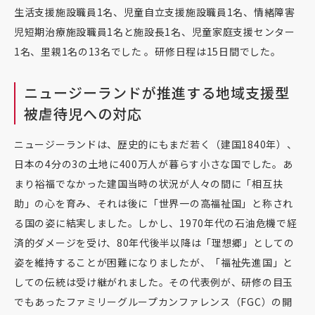
生活支援施設職員1名、児童自立支援施設職員1名、情緒障害
児短期治療施設職員1名と施設長1名、児童家庭支援センター
1名、里親1名の13名でした 。研修日程は15日間でした。
ニュージーランドが推進する地域支援型
被虐待児への対応
ニュージーランドは、歴史的にもまだ若く（建国1840年）、
日本の4分の3の土地に400万人が暮らす小さな国でした。あ
まり裕福でなかった建国当時の状況が人々の間に「相互扶
助」の心を育み、それは後に「世界一の高福祉国」と称され
る国の姿に結実しました。しかし、1970年代の石油危機で経
済的ダメージを受け、80年代後半以降は「理想郷」としての
姿を維持することが困難になりましたが、「福祉先進国」と
しての伝統は受け継がれました。その代表例が、研修の目玉
でもあったファミリーグループカンファレンス（FGC）の開