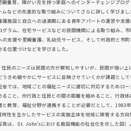
里親養育、障がい児を持つ家庭へのインターチェンジプログ
ームなどの先進的な取り組みについてさらに詳しく学びまし
養護施設と自立への過渡期にある青年アパートの運営や支援
ログラム、在宅サービスなどの民間機関による取り組み、市
への支援や里親養護、乳幼児サービス、そして州政府と市町
ける位置づけなどを学びました。
'sでは、住民のニーズは民間の方が察知しやすいが、民間が吸い
どうきめ細やかにサービスに反映させていくかが課題として
祉省では、地域ごとの福祉ニーズに適切に対応するためロー
めること、州行政と住民との間の距離を縮めること、行政体
健と教育、福祉分野が連携することが必要だとして、1983
域特性を生かしたサービスの実施主体を地域に移管する方向
真は、St. John'sにおける施設機能の社会化を示した図）