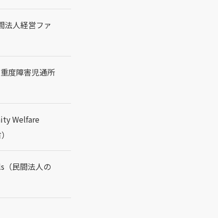
me（民間法人経営ファ
ntre（重度障害児通所
ty Welfare
省）
 Girls（民間法人の