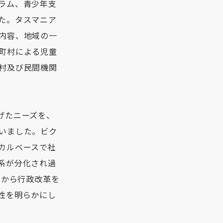
ラム、青少年支
た。タスマニア
内容、地域の一
町村による児童
村及び民間機関
上げたニーズを、
いました。ビク
カルベースで社
系が分化され過
年から行政改革を
性を明らかにし
。