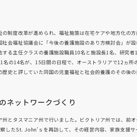
祉の制度改革が進められ、福祉施策は在宅ケアや地方化の方
国社会福祉協議会に「今後の養護施設のあり方検討会」が設
佐する主任クラスの養護施設職員10名と施設長1名、研究者
1名の14名が、15日間の日程で、オーストラリアで12ヵ所
の歴史と評していた同国の児童福祉と社会的養護のその後の
のネットワークづくり
ア州とタスマニア州で行いました。ビクトリア州では、前オ
察したSt. John’ｓを再訪して、その経営内容、家族支援