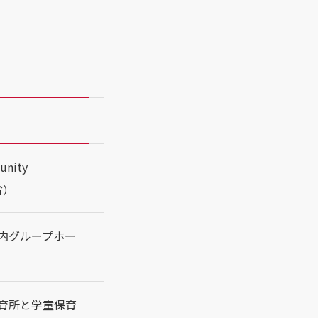
unity
省）
me（園内グループホー
tre（保育所と学童保育