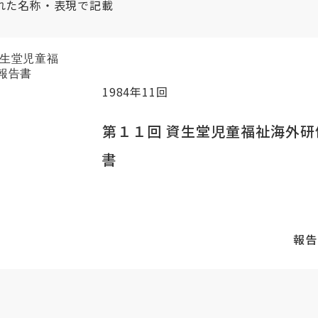
れた名称・表現で記載
1984年11回
第１１回 資生堂児童福祉海外研
書
報