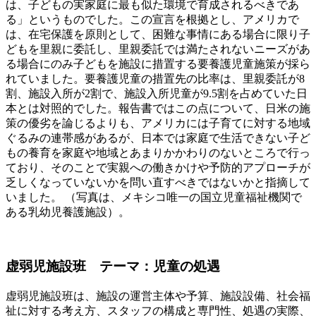
は、子どもの実家庭に最も似た環境で育成されるべきであ
る」というものでした。この宣言を根拠とし、アメリカで
は、在宅保護を原則として、困難な事情にある場合に限り子
どもを里親に委託し、里親委託では満たされないニーズがあ
る場合にのみ子どもを施設に措置する要養護児童施策が採ら
れていました。要養護児童の措置先の比率は、里親委託が8
割、施設入所が2割で、施設入所児童が9.5割を占めていた日
本とは対照的でした。報告書ではこの点について、日米の施
策の優劣を論じるよりも、アメリカには子育てに対する地域
ぐるみの連帯感があるが、日本では家庭で生活できない子ど
もの養育を家庭や地域とあまりかかわりのないところで行っ
ており、そのことで実親への働きかけや予防的アプローチが
乏しくなっていないかを問い直すべきではないかと指摘して
いました。 （写真は、メキシコ唯一の国立児童福祉機関で
ある乳幼児養護施設）。
虚弱児施設班 テーマ：児童の処遇
虚弱児施設班は、施設の運営主体や予算、施設設備、社会福
祉に対する考え方、スタッフの構成と専門性、処遇の実際、