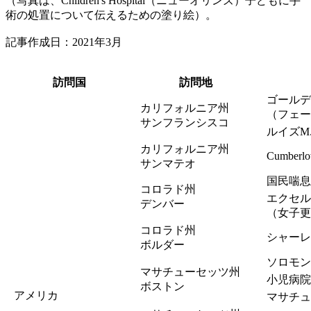
（写真は、Children's Hospital（ニューオリンズ）子どもに手
術の処置について伝えるための塗り絵）。
記事作成日：2021年3月
訪問国
訪問地
ゴールデ
カリフォルニア州
（フェー
サンフランシスコ
ルイズM
カリフォルニア州
Cumbe
サンマテオ
国民喘息
コロラド州
エクセル
デンバー
（女子更
コロラド州
シャーレ
ボルダー
ソロモン
マサチューセッツ州
小児病院
ボストン
アメリカ
マサチュ