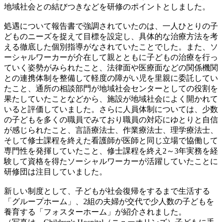
地域社会との結びつきなどを研修のポイントとしました。
処遇について報告書で強調されていたのは、一人ひとりの子
どものニーズを捉えて目標を設定し、具体的な治療方法を考
える徹底した個別指導がなされていたことでした。また、ソ
ーシャルワーカーが介在して親とともに子どもの治療を行っ
ていく姿勢がみられたこと、法律面や医療面などの関係機関
との連携体制を整備して軽度の障がい児を里親に委託してい
たこと、通所の相談部門が地域社会センターとしての役割を
果たしていたことなどから、施設が地域社会によく開かれて
いると評価していました。さらに人員体制については、少数
の子どもを多くの職員でみており職員の対応にゆとりと自信
が感じられたこと、言語療法士、作業療法士、理学療法士、
そして修士課程を終えた看護師が医師と同じ立場で協働して
専門性を発揮していたこと、修士課程を終え2～3年実務を経
験して資格を得たソーシャルワーカーが活躍していたことに
研修団は注目していました。
新しい制度として、子どもが社会復帰をするまで生活する
「グループホーム」、2組の夫婦が交代で少人数の子どもを
養育する「フォスターホーム」が紹介されました。