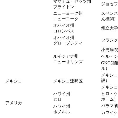
マサチューセッツ州
ジョセフ
ブライトン
ニューヨーク州
スペンス
ニューヨーク
ん機関）
オハイオ州
州立大学
コロンバス
オハイオ州
フランク
グローブシティ
小児病院
ルイジアナ州
ベル・シ
ニューオリンズ
GNO知
ル）
メキシコ
設）
メキシコ
メキシコ連邦区
メキシコ
ハワイ州
ヒロ・ケ
ヒロ
ホーム）
アメリカ
パラマ隣
ハワイ州
ホノルル
カウイケ