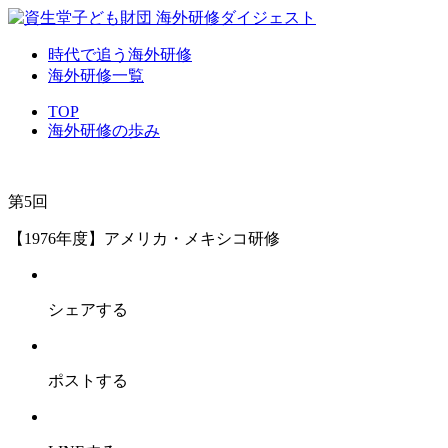
時代で追う海外研修
海外研修一覧
TOP
海外研修の歩み
第5回
【1976年度】アメリカ・メキシコ研修
シェアする
ポストする