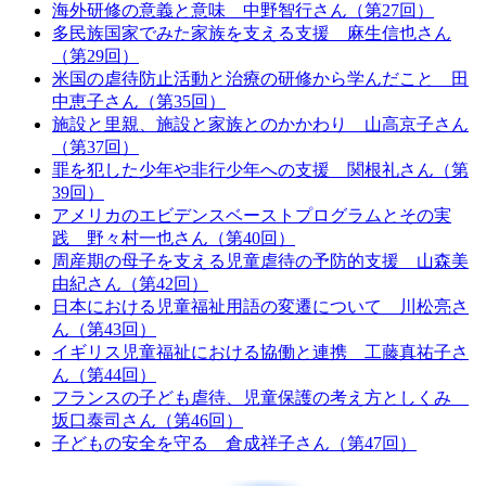
海外研修の意義と意味 中野智行さん（第27回）
多民族国家でみた家族を支える支援 麻生信也さん
（第29回）
米国の虐待防止活動と治療の研修から学んだこと 田
中恵子さん（第35回）
施設と里親、施設と家族とのかかわり 山高京子さん
（第37回）
罪を犯した少年や非行少年への支援 関根礼さん（第
39回）
アメリカのエビデンスベーストプログラムとその実
践 野々村一也さん（第40回）
周産期の母子を支える児童虐待の予防的支援 山森美
由紀さん（第42回）
日本における児童福祉用語の変遷について 川松亮さ
ん（第43回）
イギリス児童福祉における協働と連携 工藤真祐子さ
ん（第44回）
フランスの子ども虐待、児童保護の考え方としくみ
坂口泰司さん（第46回）
子どもの安全を守る 倉成祥子さん（第47回）