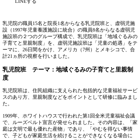
LINEする
乳児院の職員15名と院長1名からなる乳児院班と、虚弱児施
設（1997年児童養護施設に統合）の職員8名からなる虚弱児
施設班の２つのグループ構成で、乳児院班は「地域ぐるみの
子育てと里親制度」を、虚弱児施設班は「児童の処遇」をテ
ーマに、26日間をかけ、アメリカ（7州）とメキシコで、合
計21ヵ所の視察を行いました。
乳児院班 テーマ：地域ぐるみの子育てと里親制
度
乳児院班は、住民組織に支えられた包括的な児童福祉サービ
スのあり方、里親制度などをポイントとして研修に臨みまし
た。
1909年、ホワイトハウスで行われた第1回全米児童福祉会議
で、ルーズベルト宣言が発せられました。その内容は、「家
庭は文明で最も優れた産物」であり、「やむを得ない事情
で、子どもが家庭生活を続けることができなくなる場合に