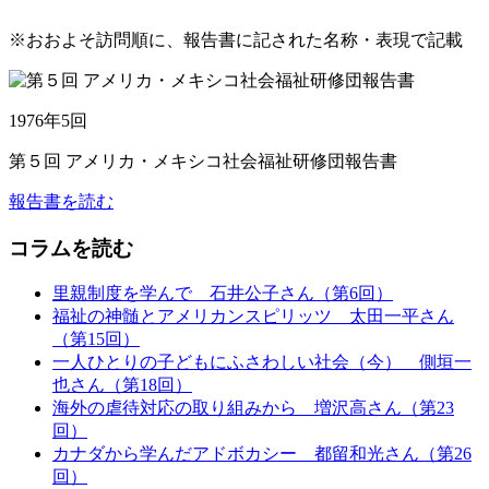
※おおよそ訪問順に、報告書に記された名称・表現で記載
1976年5回
第５回 アメリカ・メキシコ社会福祉研修団報告書
報告書を読む
コラムを読む
里親制度を学んで 石井公子さん（第6回）
福祉の神髄とアメリカンスピリッツ 太田一平さん
（第15回）
一人ひとりの子どもにふさわしい社会（今） 側垣一
也さん（第18回）
海外の虐待対応の取り組みから 増沢高さん（第23
回）
カナダから学んだアドボカシー 都留和光さん（第26
回）