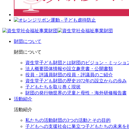
財団について
財団について
資生堂子ども財団とは
財団のビジョン・ミッショ
法人概要
団体情報や設立趣意書・公開書類
役員・評議員
財団の役員・評議員のご紹介
資生堂子ども財団の歴史
1972年の設立からの歩み
子どもたちを取り巻く現状
財団の発行物
世界の児童と母性・海外研修報告書
活動紹介
活動紹介
私たちの活動
財団の3つの活動とその目的
子どもへの支援
社会に巣立つ子どもたちの未来を