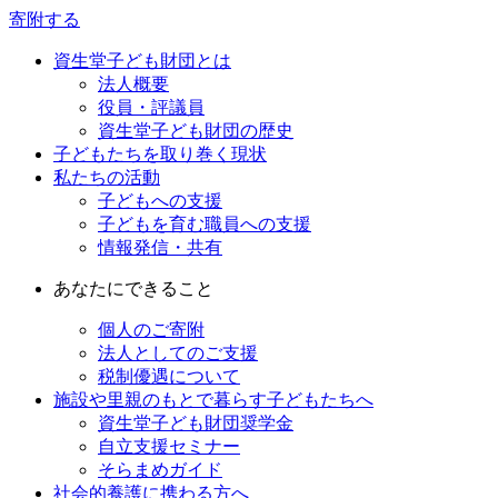
寄附する
資生堂子ども財団とは
法人概要
役員・評議員
資生堂子ども財団の歴史
子どもたちを取り巻く現状
私たちの活動
子どもへの支援
子どもを育む職員への支援
情報発信・共有
あなたにできること
個人のご寄附
法人としてのご支援
税制優遇について
施設や里親のもとで暮らす子どもたちへ
資生堂子ども財団奨学金
自立支援セミナー
そらまめガイド
社会的養護に携わる方へ