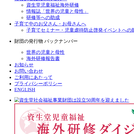
資生堂児童福祉海外研修
情報誌「世界の児童と母性」
研修等への助成
子育て中のお父さん・お母さんへ
子育てセミナー・児童虐待防止啓発イベントへの
財団の発行物 バックナンバー
世界の児童と母性
海外研修報告書
お知らせ
お問い合わせ
ご利用にあたって
プライバシーポリシー
ENGLISH