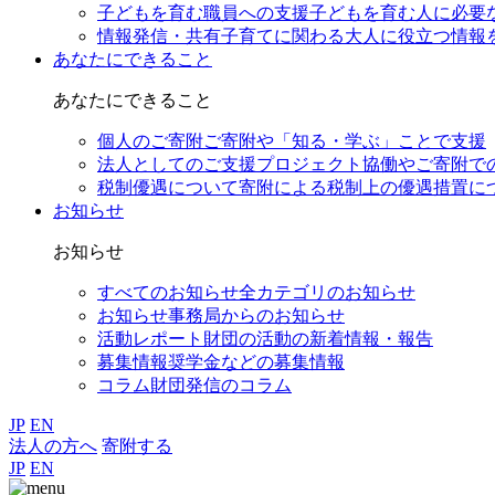
子どもを育む職員への支援
子どもを育む人に必要
情報発信・共有
子育てに関わる大人に役立つ情報
あなたにできること
あなたにできること
個人のご寄附
ご寄附や「知る・学ぶ」ことで支援
法人としてのご支援
プロジェクト協働やご寄附で
税制優遇について
寄附による税制上の優遇措置に
お知らせ
お知らせ
すべてのお知らせ
全カテゴリのお知らせ
お知らせ
事務局からのお知らせ
活動レポート
財団の活動の新着情報・報告
募集情報
奨学金などの募集情報
コラム
財団発信のコラム
JP
EN
法人の方へ
寄附する
JP
EN