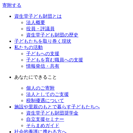
寄附する
資生堂子ども財団とは
法人概要
役員・評議員
資生堂子ども財団の歴史
子どもたちを取り巻く現状
私たちの活動
子どもへの支援
子どもを育む職員への支援
情報発信・共有
あなたにできること
個人のご寄附
法人としてのご支援
税制優遇について
施設や里親のもとで暮らす子どもたちへ
資生堂子ども財団奨学金
自立支援セミナー
そらまめガイド
社会的養護に携わる方へ