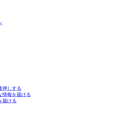
ン
後押しする
な情報を届ける
を届ける