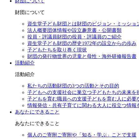
財団について
財団について
資生堂子ども財団とは
財団のビジョン・ミッショ
法人概要
団体情報や設立趣意書・公開書類
役員・評議員
財団の役員・評議員のご紹介
資生堂子ども財団の歴史
1972年の設立からの歩み
子どもたちを取り巻く現状
財団の発行物
世界の児童と母性・海外研修報告書
活動紹介
活動紹介
私たちの活動
財団の3つの活動とその目的
子どもへの支援
社会に巣立つ子どもたちの未来を
子どもを育む職員への支援
子どもを育む人に必要
情報発信・共有
子育てに関わる大人に役立つ情報
あなたにできること
あなたにできること
個人のご寄附
ご寄附や「知る・学ぶ」ことで支援