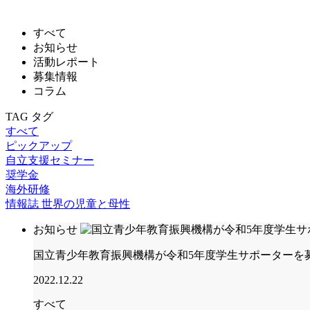
すべて
お知らせ
活動レポート
募集情報
コラム
TAG
タグ
すべて
ピックアップ
自立支援セミナー
奨学金
海外研修
情報誌 世界の児童と母性
お知らせ
国立青少年教育振興機構が令和5年度学生サポーターを
2022.12.22
すべて