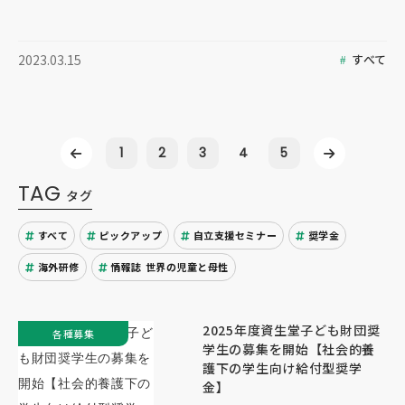
すべて
2023.03.15
1
2
3
4
5
TAG
タグ
すべて
ピックアップ
自立支援セミナー
奨学金
海外研修
情報誌 世界の児童と母性
2025年度資生堂子ども財団奨
各種募集
学生の募集を開始【社会的養
護下の学生向け給付型奨学
金】