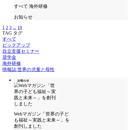
すべて
海外研修
お知らせ
1
2
3
...
10
TAG
タグ
すべて
ピックアップ
自立支援セミナー
奨学金
海外研修
情報誌 世界の児童と母性
お知らせ
Webマガジン「世界の子ど
も福祉～実践と未来～」を
創刊しました