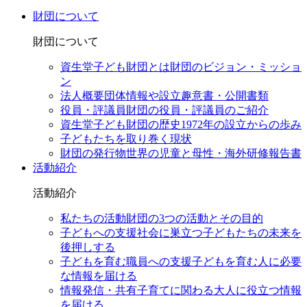
財団について
財団について
資生堂子ども財団とは
財団のビジョン・ミッショ
ン
法人概要
団体情報や設立趣意書・公開書類
役員・評議員
財団の役員・評議員のご紹介
資生堂子ども財団の歴史
1972年の設立からの歩み
子どもたちを取り巻く現状
財団の発行物
世界の児童と母性・海外研修報告書
活動紹介
活動紹介
私たちの活動
財団の3つの活動とその目的
子どもへの支援
社会に巣立つ子どもたちの未来を
後押しする
子どもを育む職員への支援
子どもを育む人に必要
な情報を届ける
情報発信・共有
子育てに関わる大人に役立つ情報
を届ける