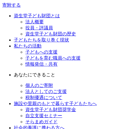
寄附する
資生堂子ども財団とは
法人概要
役員・評議員
資生堂子ども財団の歴史
子どもたちを取り巻く現状
私たちの活動
子どもへの支援
子どもを育む職員への支援
情報発信・共有
あなたにできること
個人のご寄附
法人としてのご支援
税制優遇について
施設や里親のもとで暮らす子どもたちへ
資生堂子ども財団奨学金
自立支援セミナー
そらまめガイド
社会的養護に携わる方へ