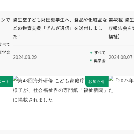
インで
資生堂子ども財団奨学生へ、食品や化粧品な
第48回 資
どの物資支援「ぎんざ通信」を送付しまし
庁報告会を
た！
福祉】
すべて
奨学金
すべて
2024.08.29
2024.08.07
奨学金
ポート
お知らせ