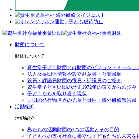
財団について
財団について
資生堂子ども財団とは
財団のビジョン・ミッショ
法人概要
団体情報や設立趣意書・公開書類
役員・評議員
財団の役員・評議員のご紹介
資生堂子ども財団の歴史
1972年の設立からの歩み
子どもたちを取り巻く現状
財団の発行物
世界の児童と母性・海外研修報告書
活動紹介
活動紹介
私たちの活動
財団の3つの活動とその目的
子どもへの支援
社会に巣立つ子どもたちの未来を