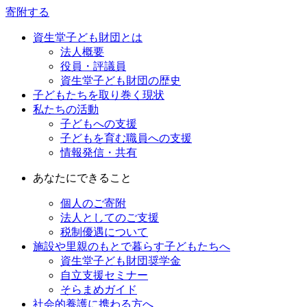
寄附する
資生堂子ども財団とは
法人概要
役員・評議員
資生堂子ども財団の歴史
子どもたちを取り巻く現状
私たちの活動
子どもへの支援
子どもを育む職員への支援
情報発信・共有
あなたにできること
個人のご寄附
法人としてのご支援
税制優遇について
施設や里親のもとで暮らす子どもたちへ
資生堂子ども財団奨学金
自立支援セミナー
そらまめガイド
社会的養護に携わる方へ