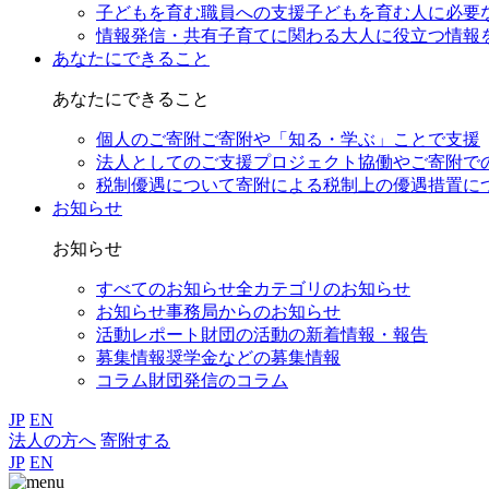
子どもを育む職員への支援
子どもを育む人に必要
情報発信・共有
子育てに関わる大人に役立つ情報
あなたにできること
あなたにできること
個人のご寄附
ご寄附や「知る・学ぶ」ことで支援
法人としてのご支援
プロジェクト協働やご寄附で
税制優遇について
寄附による税制上の優遇措置に
お知らせ
お知らせ
すべてのお知らせ
全カテゴリのお知らせ
お知らせ
事務局からのお知らせ
活動レポート
財団の活動の新着情報・報告
募集情報
奨学金などの募集情報
コラム
財団発信のコラム
JP
EN
法人の方へ
寄附する
JP
EN