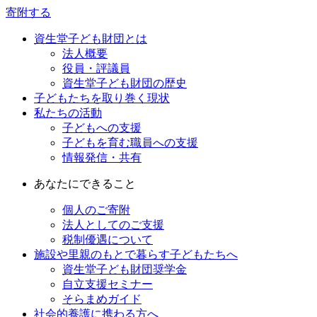
寄附する
資生堂子ども財団とは
法人概要
役員・評議員
資生堂子ども財団の歴史
子どもたちを取り巻く現状
私たちの活動
子どもへの支援
子どもを育む職員への支援
情報発信・共有
あなたにできること
個人のご寄附
法人としてのご支援
税制優遇について
施設や里親のもとで暮らす子どもたちへ
資生堂子ども財団奨学金
自立支援セミナー
そらまめガイド
社会的養護に携わる方へ