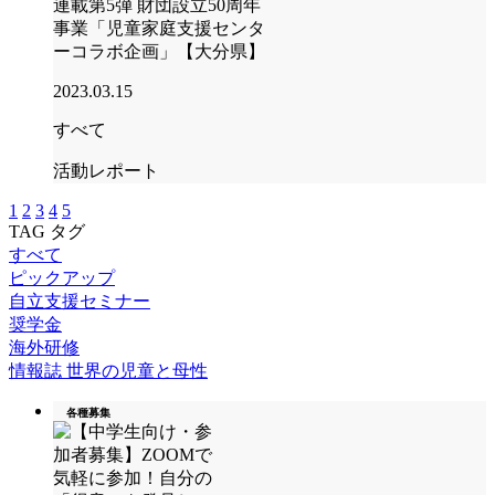
連載第5弾 財団設立50周年
事業「児童家庭支援センタ
ーコラボ企画」【大分県】
2023.03.15
すべて
活動レポート
1
2
3
4
5
TAG
タグ
すべて
ピックアップ
自立支援セミナー
奨学金
海外研修
情報誌 世界の児童と母性
各種募集