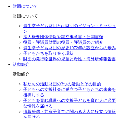
財団について
財団について
資生堂子ども財団とは
財団のビジョン・ミッショ
ン
法人概要
団体情報や設立趣意書・公開書類
役員・評議員
財団の役員・評議員のご紹介
資生堂子ども財団の歴史
1972年の設立からの歩み
子どもたちを取り巻く現状
財団の発行物
世界の児童と母性・海外研修報告書
活動紹介
活動紹介
私たちの活動
財団の3つの活動とその目的
子どもへの支援
社会に巣立つ子どもたちの未来を
後押しする
子どもを育む職員への支援
子どもを育む人に必要
な情報を届ける
情報発信・共有
子育てに関わる大人に役立つ情報
を届ける