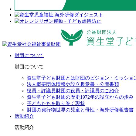
財団について
財団について
資生堂子ども財団とは
財団のビジョン・ミッショ
法人概要
団体情報や設立趣意書・公開書類
役員・評議員
財団の役員・評議員のご紹介
資生堂子ども財団の歴史
1972年の設立からの歩み
子どもたちを取り巻く現状
財団の発行物
世界の児童と母性・海外研修報告書
活動紹介
活動紹介