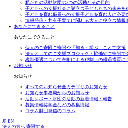
私たちの活動
財団の3つの活動とその目的
子どもへの支援
社会に巣立つ子どもたちの未来を
子どもを育む職員への支援
子どもを育む人に必要
情報発信・共有
子育てに関わる大人に役立つ情報
あなたにできること
あなたにできること
個人のご寄附
ご寄附や「知る・学ぶ」ことで支援
法人としてのご支援
プロジェクト協働やご寄附で
税制優遇について
寄附による税制上の優遇措置に
お知らせ
お知らせ
すべてのお知らせ
全カテゴリのお知らせ
お知らせ
事務局からのお知らせ
活動レポート
財団の活動の新着情報・報告
募集情報
奨学金などの募集情報
コラム
財団発信のコラム
JP
EN
法人の方へ
寄附する