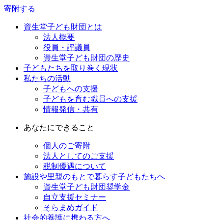
寄附する
資生堂子ども財団とは
法人概要
役員・評議員
資生堂子ども財団の歴史
子どもたちを取り巻く現状
私たちの活動
子どもへの支援
子どもを育む職員への支援
情報発信・共有
あなたにできること
個人のご寄附
法人としてのご支援
税制優遇について
施設や里親のもとで暮らす子どもたちへ
資生堂子ども財団奨学金
自立支援セミナー
そらまめガイド
社会的養護に携わる方へ