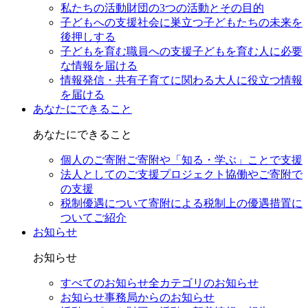
私たちの活動
財団の3つの活動とその目的
子どもへの支援
社会に巣立つ子どもたちの未来を
後押しする
子どもを育む職員への支援
子どもを育む人に必要
な情報を届ける
情報発信・共有
子育てに関わる大人に役立つ情報
を届ける
あなたにできること
あなたにできること
個人のご寄附
ご寄附や「知る・学ぶ」ことで支援
法人としてのご支援
プロジェクト協働やご寄附で
の支援
税制優遇について
寄附による税制上の優遇措置に
ついてご紹介
お知らせ
お知らせ
すべてのお知らせ
全カテゴリのお知らせ
お知らせ
事務局からのお知らせ