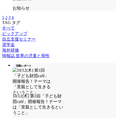
お知らせ
1
2
3
4
TAG
タグ
すべて
ピックアップ
自立支援セミナー
奨学金
海外研修
情報誌 世界の児童と母性
活動レポート
10/12(木) 第1回「子ども財
団café」開催報告！テーマ
は「里親として生きるとい
うこと」