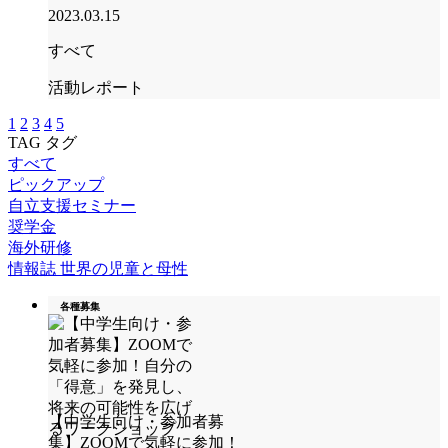
2023.03.15
すべて
活動レポート
1
2
3
4
5
TAG
タグ
すべて
ピックアップ
自立支援セミナー
奨学金
海外研修
情報誌 世界の児童と母性
各種募集
【中学生向け・参加者募
集】ZOOMで気軽に参加！