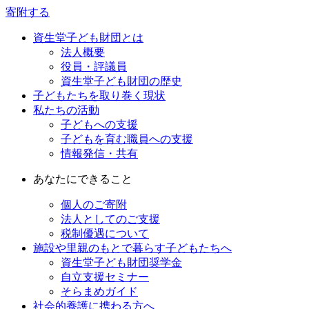
寄附する
資生堂子ども財団とは
法人概要
役員・評議員
資生堂子ども財団の歴史
子どもたちを取り巻く現状
私たちの活動
子どもへの支援
子どもを育む職員への支援
情報発信・共有
あなたにできること
個人のご寄附
法人としてのご支援
税制優遇について
施設や里親のもとで暮らす子どもたちへ
資生堂子ども財団奨学金
自立支援セミナー
そらまめガイド
社会的養護に携わる方へ