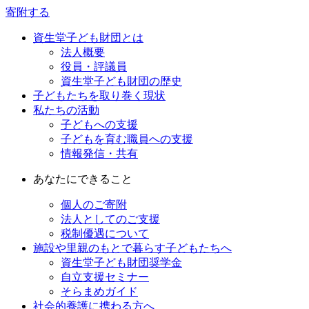
寄附する
資生堂子ども財団とは
法人概要
役員・評議員
資生堂子ども財団の歴史
子どもたちを取り巻く現状
私たちの活動
子どもへの支援
子どもを育む職員への支援
情報発信・共有
あなたにできること
個人のご寄附
法人としてのご支援
税制優遇について
施設や里親のもとで暮らす子どもたちへ
資生堂子ども財団奨学金
自立支援セミナー
そらまめガイド
社会的養護に携わる方へ