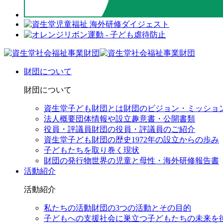
財団について
財団について
資生堂子ども財団とは
財団のビジョン・ミッショ
法人概要
団体情報や設立趣意書・公開書類
役員・評議員
財団の役員・評議員のご紹介
資生堂子ども財団の歴史
1972年の設立からの歩み
子どもたちを取り巻く現状
財団の発行物
世界の児童と母性・海外研修報告書
活動紹介
活動紹介
私たちの活動
財団の3つの活動とその目的
子どもへの支援
社会に巣立つ子どもたちの未来を