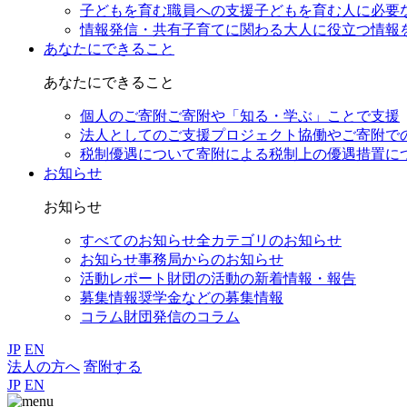
子どもを育む職員への支援
子どもを育む人に必要
情報発信・共有
子育てに関わる大人に役立つ情報
あなたにできること
あなたにできること
個人のご寄附
ご寄附や「知る・学ぶ」ことで支援
法人としてのご支援
プロジェクト協働やご寄附で
税制優遇について
寄附による税制上の優遇措置に
お知らせ
お知らせ
すべてのお知らせ
全カテゴリのお知らせ
お知らせ
事務局からのお知らせ
活動レポート
財団の活動の新着情報・報告
募集情報
奨学金などの募集情報
コラム
財団発信のコラム
JP
EN
法人の方へ
寄附する
JP
EN