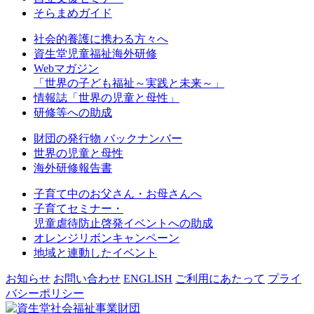
そらまめガイド
社会的養護に携わる方々へ
資生堂児童福祉海外研修
Webマガジン
「世界の子ども福祉～実践と未来～」
情報誌「世界の児童と母性」
研修等への助成
財団の発行物 バックナンバー
世界の児童と母性
海外研修報告書
子育て中のお父さん・お母さんへ
子育てセミナー・
児童虐待防止啓発イベントへの助成
オレンジリボンキャンペーン
地域と連動したイベント
お知らせ
お問い合わせ
ENGLISH
ご利用にあたって
プライ
バシーポリシー