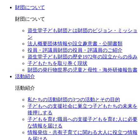
財団について
財団について
資生堂子ども財団とは
財団のビジョン・ミッショ
ン
法人概要
団体情報や設立趣意書・公開書類
役員・評議員
財団の役員・評議員のご紹介
資生堂子ども財団の歴史
1972年の設立からの歩み
子どもたちを取り巻く現状
財団の発行物
世界の児童と母性・海外研修報告書
活動紹介
活動紹介
私たちの活動
財団の3つの活動とその目的
子どもへの支援
社会に巣立つ子どもたちの未来を
後押しする
子どもを育む職員への支援
子どもを育む人に必要
な情報を届ける
情報発信・共有
子育てに関わる大人に役立つ情報
を届ける