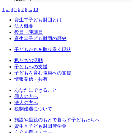
1
...
4
5
6
7
8
...
10
資生堂子ども財団とは
法人概要
役員・評議員
資生堂子ども財団の歴史
子どもたちを取り巻く現状
私たちの活動
⼦どもへの⽀援
子どもを育む職員への支援
情報発信・共有
あなたにできること
個人の方へ
法人の方へ
税制優遇について
施設や里親のもとで暮らす子どもたちへ
資生堂子ども財団奨学金
自立支援セミナー