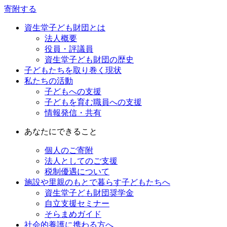
寄附する
資生堂子ども財団とは
法人概要
役員・評議員
資生堂子ども財団の歴史
子どもたちを取り巻く現状
私たちの活動
子どもへの支援
子どもを育む職員への支援
情報発信・共有
あなたにできること
個人のご寄附
法人としてのご支援
税制優遇について
施設や里親のもとで暮らす子どもたちへ
資生堂子ども財団奨学金
自立支援セミナー
そらまめガイド
社会的養護に携わる方へ