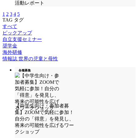
活動レポート
1
2
3
4
5
TAG
タグ
すべて
ピックアップ
自立支援セミナー
奨学金
海外研修
情報誌 世界の児童と母性
各種募集
【中学生向け・参加者募
集】ZOOMで気軽に参加！
自分の「得意」を発見し、
将来の可能性を広げるワー
クショップ