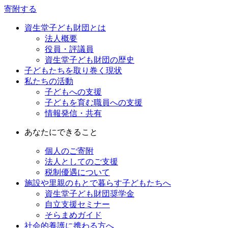
寄附する
資生堂子ども財団とは
法人概要
役員・評議員
資生堂子ども財団の歴史
子どもたちを取り巻く現状
私たちの活動
子どもへの支援
子どもを育む職員への支援
情報発信・共有
あなたにできること
個人のご寄附
法人としてのご支援
税制優遇について
施設や里親のもとで暮らす子どもたちへ
資生堂子ども財団奨学金
自立支援セミナー
そらまめガイド
社会的養護に携わる方へ