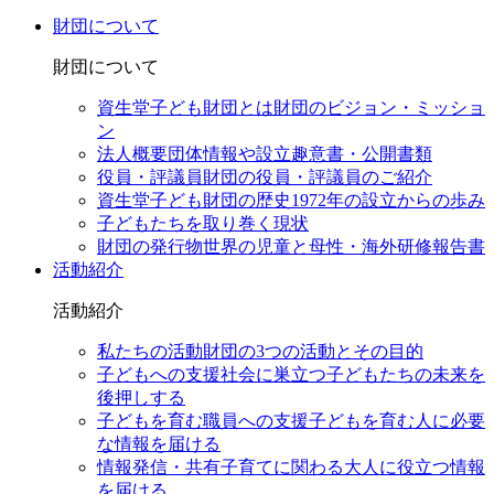
財団について
財団について
資生堂子ども財団とは
財団のビジョン・ミッショ
ン
法人概要
団体情報や設立趣意書・公開書類
役員・評議員
財団の役員・評議員のご紹介
資生堂子ども財団の歴史
1972年の設立からの歩み
子どもたちを取り巻く現状
財団の発行物
世界の児童と母性・海外研修報告書
活動紹介
活動紹介
私たちの活動
財団の3つの活動とその目的
子どもへの支援
社会に巣立つ子どもたちの未来を
後押しする
子どもを育む職員への支援
子どもを育む人に必要
な情報を届ける
情報発信・共有
子育てに関わる大人に役立つ情報
を届ける