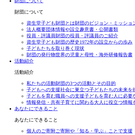
財団について
財団について
資生堂子ども財団とは
財団のビジョン・ミッショ
法人概要
団体情報や設立趣意書・公開書類
役員・評議員
財団の役員・評議員のご紹介
資生堂子ども財団の歴史
1972年の設立からの歩み
子どもたちを取り巻く現状
財団の発行物
世界の児童と母性・海外研修報告書
活動紹介
活動紹介
私たちの活動
財団の3つの活動とその目的
子どもへの支援
社会に巣立つ子どもたちの未来を
子どもを育む職員への支援
子どもを育む人に必要
情報発信・共有
子育てに関わる大人に役立つ情報
あなたにできること
あなたにできること
個人のご寄附
ご寄附や「知る・学ぶ」ことで支援