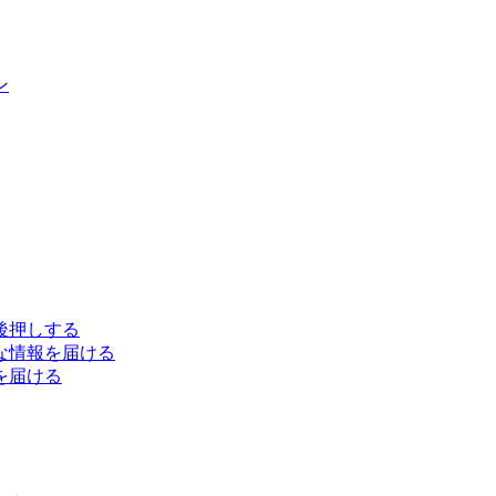
ン
後押しする
な情報を届ける
を届ける