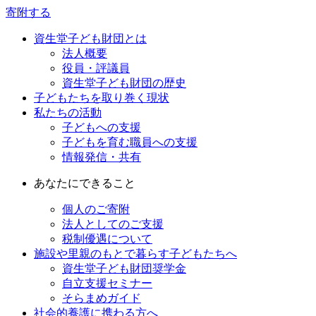
寄附する
資生堂子ども財団とは
法人概要
役員・評議員
資生堂子ども財団の歴史
子どもたちを取り巻く現状
私たちの活動
子どもへの支援
子どもを育む職員への支援
情報発信・共有
あなたにできること
個人のご寄附
法人としてのご支援
税制優遇について
施設や里親のもとで暮らす子どもたちへ
資生堂子ども財団奨学金
自立支援セミナー
そらまめガイド
社会的養護に携わる方へ