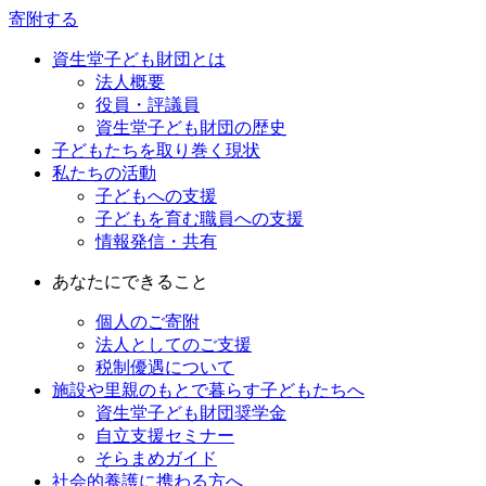
寄附する
資生堂子ども財団とは
法人概要
役員・評議員
資生堂子ども財団の歴史
子どもたちを取り巻く現状
私たちの活動
子どもへの支援
子どもを育む職員への支援
情報発信・共有
あなたにできること
個人のご寄附
法人としてのご支援
税制優遇について
施設や里親のもとで暮らす子どもたちへ
資生堂子ども財団奨学金
自立支援セミナー
そらまめガイド
社会的養護に携わる方へ