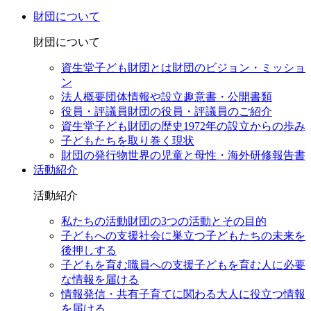
財団について
財団について
資生堂子ども財団とは
財団のビジョン・ミッショ
ン
法人概要
団体情報や設立趣意書・公開書類
役員・評議員
財団の役員・評議員のご紹介
資生堂子ども財団の歴史
1972年の設立からの歩み
子どもたちを取り巻く現状
財団の発行物
世界の児童と母性・海外研修報告書
活動紹介
活動紹介
私たちの活動
財団の3つの活動とその目的
子どもへの支援
社会に巣立つ子どもたちの未来を
後押しする
子どもを育む職員への支援
子どもを育む人に必要
な情報を届ける
情報発信・共有
子育てに関わる大人に役立つ情報
を届ける