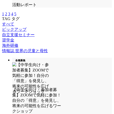
活動レポート
1
2
3
4
5
TAG
タグ
すべて
ピックアップ
自立支援セミナー
奨学金
海外研修
情報誌 世界の児童と母性
各種募集
【中学生向け・参加者募
集】ZOOMで気軽に参加！
自分の「得意」を発見し、
将来の可能性を広げるワー
クショップ