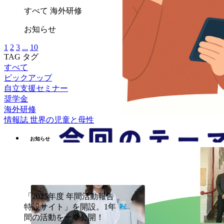
すべて
海外研修
お知らせ
1
2
3
...
10
TAG
タグ
すべて
ピックアップ
自立支援セミナー
奨学金
海外研修
情報誌 世界の児童と母性
お知らせ
「2025年度 年間活動報告
特設サイト」を開設。1年
間の活動を一挙公開！