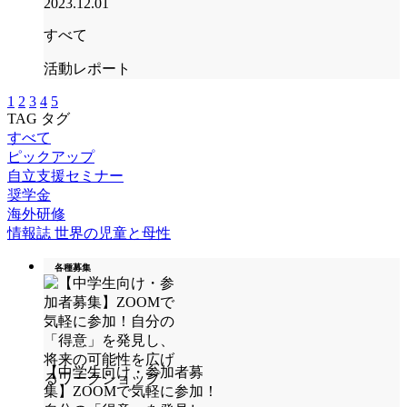
2023.12.01
すべて
活動レポート
1
2
3
4
5
TAG
タグ
すべて
ピックアップ
自立支援セミナー
奨学金
海外研修
情報誌 世界の児童と母性
各種募集
【中学生向け・参加者募
集】ZOOMで気軽に参加！