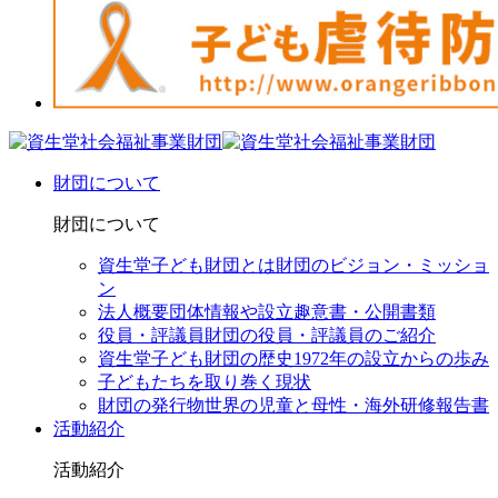
財団について
財団について
資生堂子ども財団とは
財団のビジョン・ミッショ
ン
法人概要
団体情報や設立趣意書・公開書類
役員・評議員
財団の役員・評議員のご紹介
資生堂子ども財団の歴史
1972年の設立からの歩み
子どもたちを取り巻く現状
財団の発行物
世界の児童と母性・海外研修報告書
活動紹介
活動紹介