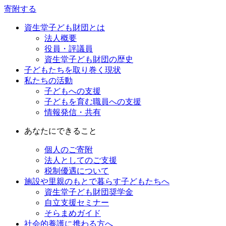
寄附する
資生堂子ども財団とは
法人概要
役員・評議員
資生堂子ども財団の歴史
子どもたちを取り巻く現状
私たちの活動
子どもへの支援
子どもを育む職員への支援
情報発信・共有
あなたにできること
個人のご寄附
法人としてのご支援
税制優遇について
施設や里親のもとで暮らす子どもたちへ
資生堂子ども財団奨学金
自立支援セミナー
そらまめガイド
社会的養護に携わる方へ