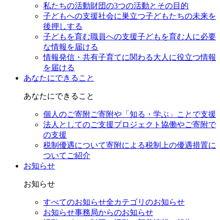
私たちの活動
財団の3つの活動とその目的
子どもへの支援
社会に巣立つ子どもたちの未来を
後押しする
子どもを育む職員への支援
子どもを育む人に必要
な情報を届ける
情報発信・共有
子育てに関わる大人に役立つ情報
を届ける
あなたにできること
あなたにできること
個人のご寄附
ご寄附や「知る・学ぶ」ことで支援
法人としてのご支援
プロジェクト協働やご寄附で
の支援
税制優遇について
寄附による税制上の優遇措置に
ついてご紹介
お知らせ
お知らせ
すべてのお知らせ
全カテゴリのお知らせ
お知らせ
事務局からのお知らせ