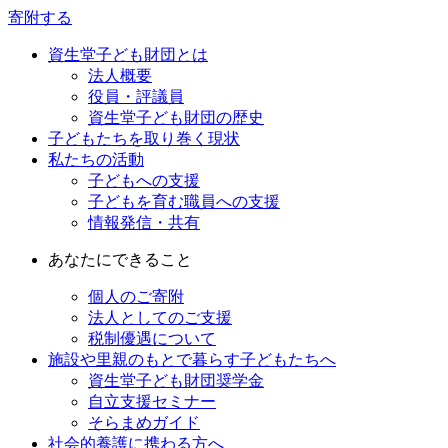
寄附する
資生堂子ども財団とは
法人概要
役員・評議員
資生堂子ども財団の歴史
子どもたちを取り巻く現状
私たちの活動
子どもへの支援
子どもを育む職員への支援
情報発信・共有
あなたにできること
個人のご寄附
法人としてのご支援
税制優遇について
施設や里親のもとで暮らす子どもたちへ
資生堂子ども財団奨学金
自立支援セミナー
そらまめガイド
社会的養護に携わる方へ