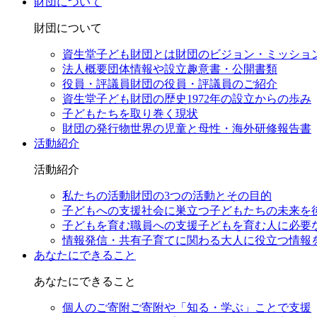
財団について
財団について
資生堂子ども財団とは
財団のビジョン・ミッショ
法人概要
団体情報や設立趣意書・公開書類
役員・評議員
財団の役員・評議員のご紹介
資生堂子ども財団の歴史
1972年の設立からの歩み
子どもたちを取り巻く現状
財団の発行物
世界の児童と母性・海外研修報告書
活動紹介
活動紹介
私たちの活動
財団の3つの活動とその目的
子どもへの支援
社会に巣立つ子どもたちの未来を
子どもを育む職員への支援
子どもを育む人に必要
情報発信・共有
子育てに関わる大人に役立つ情報
あなたにできること
あなたにできること
個人のご寄附
ご寄附や「知る・学ぶ」ことで支援