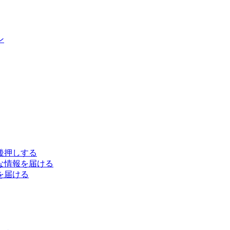
ン
後押しする
な情報を届ける
を届ける