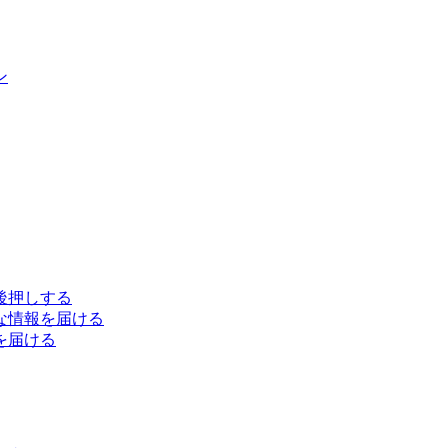
ン
後押しする
な情報を届ける
を届ける