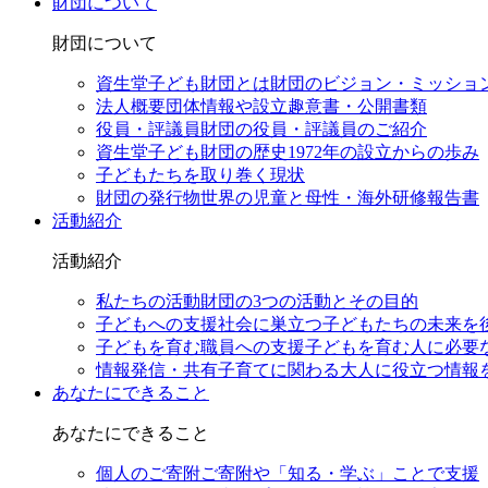
財団について
財団について
資生堂子ども財団とは
財団のビジョン・ミッショ
法人概要
団体情報や設立趣意書・公開書類
役員・評議員
財団の役員・評議員のご紹介
資生堂子ども財団の歴史
1972年の設立からの歩み
子どもたちを取り巻く現状
財団の発行物
世界の児童と母性・海外研修報告書
活動紹介
活動紹介
私たちの活動
財団の3つの活動とその目的
子どもへの支援
社会に巣立つ子どもたちの未来を
子どもを育む職員への支援
子どもを育む人に必要
情報発信・共有
子育てに関わる大人に役立つ情報
あなたにできること
あなたにできること
個人のご寄附
ご寄附や「知る・学ぶ」ことで支援