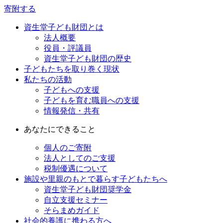
寄附する
資生堂子ども財団とは
法人概要
役員・評議員
資生堂子ども財団の歴史
子どもたちを取り巻く現状
私たちの活動
子どもへの支援
子どもを育む職員への支援
情報発信・共有
あなたにできること
個人のご寄附
法人としてのご支援
税制優遇について
施設や里親のもとで暮らす子どもたちへ
資生堂子ども財団奨学金
自立支援セミナー
そらまめガイド
社会的養護に携わる方へ