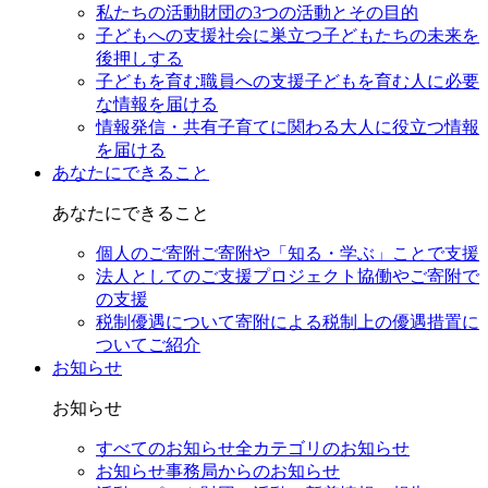
私たちの活動
財団の3つの活動とその目的
子どもへの支援
社会に巣立つ子どもたちの未来を
後押しする
子どもを育む職員への支援
子どもを育む人に必要
な情報を届ける
情報発信・共有
子育てに関わる大人に役立つ情報
を届ける
あなたにできること
あなたにできること
個人のご寄附
ご寄附や「知る・学ぶ」ことで支援
法人としてのご支援
プロジェクト協働やご寄附で
の支援
税制優遇について
寄附による税制上の優遇措置に
ついてご紹介
お知らせ
お知らせ
すべてのお知らせ
全カテゴリのお知らせ
お知らせ
事務局からのお知らせ