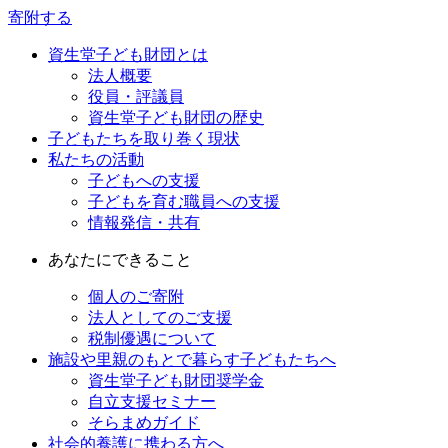
寄附する
資生堂子ども財団とは
法人概要
役員・評議員
資生堂子ども財団の歴史
子どもたちを取り巻く現状
私たちの活動
子どもへの支援
子どもを育む職員への支援
情報発信・共有
あなたにできること
個人のご寄附
法人としてのご支援
税制優遇について
施設や里親のもとで暮らす子どもたちへ
資生堂子ども財団奨学金
自立支援セミナー
そらまめガイド
社会的養護に携わる方へ