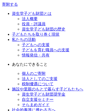
寄附する
資生堂子ども財団とは
法人概要
役員・評議員
資生堂子ども財団の歴史
子どもたちを取り巻く現状
私たちの活動
子どもへの支援
子どもを育む職員への支援
情報発信・共有
あなたにできること
個人のご寄附
法人としてのご支援
税制優遇について
施設や里親のもとで暮らす子どもたちへ
資生堂子ども財団奨学金
自立支援セミナー
そらまめガイド
社会的養護に携わる方へ