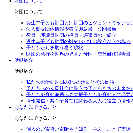
財団について
財団について
資生堂子ども財団とは
財団のビジョン・ミッショ
法人概要
団体情報や設立趣意書・公開書類
役員・評議員
財団の役員・評議員のご紹介
資生堂子ども財団の歴史
1972年の設立からの歩み
子どもたちを取り巻く現状
財団の発行物
世界の児童と母性・海外研修報告書
活動紹介
活動紹介
私たちの活動
財団の3つの活動とその目的
子どもへの支援
社会に巣立つ子どもたちの未来を
子どもを育む職員への支援
子どもを育む人に必要
情報発信・共有
子育てに関わる大人に役立つ情報
あなたにできること
あなたにできること
個人のご寄附
ご寄附や「知る・学ぶ」ことで支援