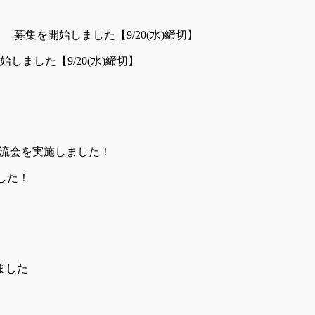
した【9/20(水)締切】
ました！