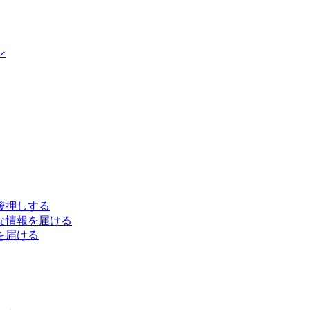
ン
後押しする
な情報を届ける
を届ける