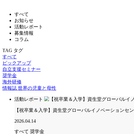
すべて
お知らせ
活動レポート
募集情報
コラム
TAG
タグ
すべて
ピックアップ
自立支援セミナー
奨学金
海外研修
情報誌 世界の児童と母性
活動レポート
【祝卒業＆入学】資生堂グローバルイノベーションセン
2026.04.14
すべて
奨学金