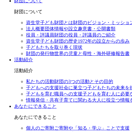
財団について
財団について
資生堂子ども財団とは
財団のビジョン・ミッショ
法人概要
団体情報や設立趣意書・公開書類
役員・評議員
財団の役員・評議員のご紹介
資生堂子ども財団の歴史
1972年の設立からの歩み
子どもたちを取り巻く現状
財団の発行物
世界の児童と母性・海外研修報告書
活動紹介
活動紹介
私たちの活動
財団の3つの活動とその目的
子どもへの支援
社会に巣立つ子どもたちの未来を
子どもを育む職員への支援
子どもを育む人に必要
情報発信・共有
子育てに関わる大人に役立つ情報
あなたにできること
あなたにできること
個人のご寄附
ご寄附や「知る・学ぶ」ことで支援