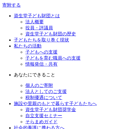
寄附する
資生堂子ども財団とは
法人概要
役員・評議員
資生堂子ども財団の歴史
子どもたちを取り巻く現状
私たちの活動
子どもへの支援
子どもを育む職員への支援
情報発信・共有
あなたにできること
個人のご寄附
法人としてのご支援
税制優遇について
施設や里親のもとで暮らす子どもたちへ
資生堂子ども財団奨学金
自立支援セミナー
そらまめガイド
社会的養護に携わる方へ