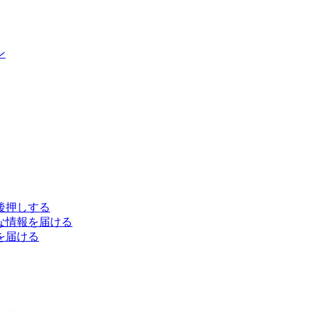
ン
後押しする
な情報を届ける
を届ける