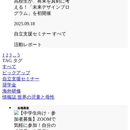
高校生が、将来を真剣に考
える！「未来デザインプロ
グラム」を初開催
2025.09.18
自立支援セミナー
すべて
活動レポート
1
2
3
...
5
TAG
タグ
すべて
ピックアップ
自立支援セミナー
奨学金
海外研修
情報誌 世界の児童と母性
各種募集