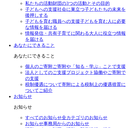
私たちの活動
財団の3つの活動とその目的
子どもへの支援
社会に巣立つ子どもたちの未来を
後押しする
子どもを育む職員への支援
子どもを育む人に必要
な情報を届ける
情報発信・共有
子育てに関わる大人に役立つ情報
を届ける
あなたにできること
あなたにできること
個人のご寄附
ご寄附や「知る・学ぶ」ことで支援
法人としてのご支援
プロジェクト協働やご寄附で
の支援
税制優遇について
寄附による税制上の優遇措置に
ついてご紹介
お知らせ
お知らせ
すべてのお知らせ
全カテゴリのお知らせ
お知らせ
事務局からのお知らせ