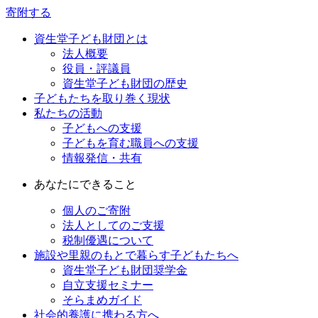
寄附する
資生堂子ども財団とは
法人概要
役員・評議員
資生堂子ども財団の歴史
子どもたちを取り巻く現状
私たちの活動
子どもへの支援
子どもを育む職員への支援
情報発信・共有
あなたにできること
個人のご寄附
法人としてのご支援
税制優遇について
施設や里親のもとで暮らす子どもたちへ
資生堂子ども財団奨学金
自立支援セミナー
そらまめガイド
社会的養護に携わる方へ