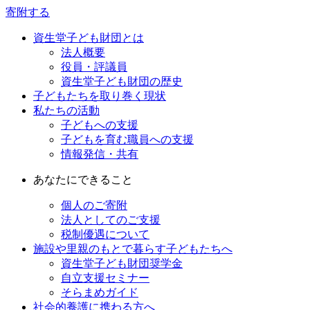
寄附する
資生堂子ども財団とは
法人概要
役員・評議員
資生堂子ども財団の歴史
子どもたちを取り巻く現状
私たちの活動
子どもへの支援
子どもを育む職員への支援
情報発信・共有
あなたにできること
個人のご寄附
法人としてのご支援
税制優遇について
施設や里親のもとで暮らす子どもたちへ
資生堂子ども財団奨学金
自立支援セミナー
そらまめガイド
社会的養護に携わる方へ