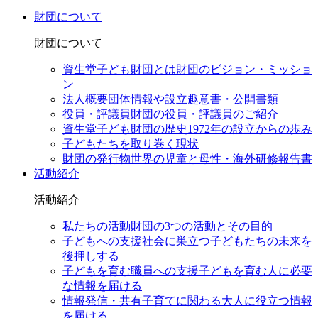
財団について
財団について
資生堂子ども財団とは
財団のビジョン・ミッショ
ン
法人概要
団体情報や設立趣意書・公開書類
役員・評議員
財団の役員・評議員のご紹介
資生堂子ども財団の歴史
1972年の設立からの歩み
子どもたちを取り巻く現状
財団の発行物
世界の児童と母性・海外研修報告書
活動紹介
活動紹介
私たちの活動
財団の3つの活動とその目的
子どもへの支援
社会に巣立つ子どもたちの未来を
後押しする
子どもを育む職員への支援
子どもを育む人に必要
な情報を届ける
情報発信・共有
子育てに関わる大人に役立つ情報
を届ける