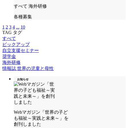
すべて
海外研修
各種募集
1
2
3
4
...
10
TAG
タグ
すべて
ピックアップ
自立支援セミナー
奨学金
海外研修
情報誌 世界の児童と母性
お知らせ
Webマガジン「世界の子ど
も福祉～実践と未来～」を
創刊しました