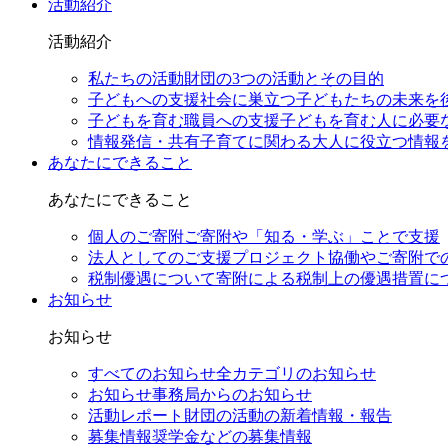
活動紹介
活動紹介
私たちの活動
財団の3つの活動とその目的
子どもへの支援
社会に巣立つ子どもたちの未来を
子どもを育む職員への支援
子どもを育む人に必要
情報発信・共有
子育てに関わる大人に役立つ情報
あなたにできること
あなたにできること
個人のご寄附
ご寄附や「知る・学ぶ」ことで支援
法人としてのご支援
プロジェクト協働やご寄附で
税制優遇について
寄附による税制上の優遇措置に
お知らせ
お知らせ
すべてのお知らせ
全カテゴリのお知らせ
お知らせ
事務局からのお知らせ
活動レポート
財団の活動の新着情報・報告
募集情報
奨学金などの募集情報