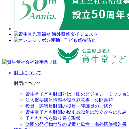
財団について
財団について
資生堂子ども財団とは
財団のビジョン・ミッショ
法人概要
団体情報や設立趣意書・公開書類
役員・評議員
財団の役員・評議員のご紹介
資生堂子ども財団の歴史
1972年の設立からの歩み
子どもたちを取り巻く現状
財団の発行物
世界の児童と母性・海外研修報告書