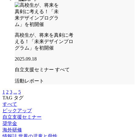
高校生が、将来を真剣に考
える！「未来デザインプロ
グラム」を初開催
2025.09.18
自立支援セミナー
すべて
活動レポート
1
2
3
...
5
TAG
タグ
すべて
ピックアップ
自立支援セミナー
奨学金
海外研修
情報誌 世界の児童と母性