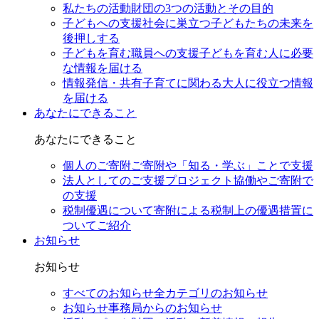
私たちの活動
財団の3つの活動とその目的
子どもへの支援
社会に巣立つ子どもたちの未来を
後押しする
子どもを育む職員への支援
子どもを育む人に必要
な情報を届ける
情報発信・共有
子育てに関わる大人に役立つ情報
を届ける
あなたにできること
あなたにできること
個人のご寄附
ご寄附や「知る・学ぶ」ことで支援
法人としてのご支援
プロジェクト協働やご寄附で
の支援
税制優遇について
寄附による税制上の優遇措置に
ついてご紹介
お知らせ
お知らせ
すべてのお知らせ
全カテゴリのお知らせ
お知らせ
事務局からのお知らせ