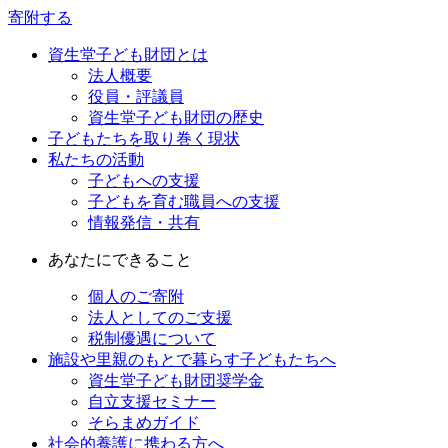
寄附する
資生堂子ども財団とは
法人概要
役員・評議員
資生堂子ども財団の歴史
子どもたちを取り巻く現状
私たちの活動
子どもへの支援
子どもを育む職員への支援
情報発信・共有
あなたにできること
個人のご寄附
法人としてのご支援
税制優遇について
施設や里親のもとで暮らす子どもたちへ
資生堂子ども財団奨学金
自立支援セミナー
そらまめガイド
社会的養護に携わる方へ