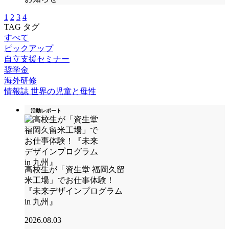
1
2
3
4
TAG
タグ
すべて
ピックアップ
自立支援セミナー
奨学金
海外研修
情報誌 世界の児童と母性
活動レポート
高校生が「資生堂 福岡久留
米工場」でお仕事体験！
『未来デザインプログラム
in 九州』
2026.08.03