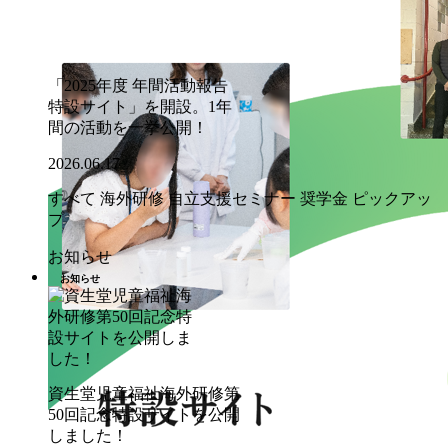
「2025年度 年間活動報告
特設サイト」を開設。1年
間の活動を一挙公開！
2026.06.17
すべて
海外研修
自立支援セミナー
奨学金
ピックアッ
プ
お知らせ
お知らせ
資生堂児童福祉海外研修第
50回記念特設サイトを公開
しました！