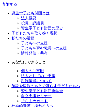
寄附する
資生堂子ども財団とは
法人概要
役員・評議員
資生堂子ども財団の歴史
子どもたちを取り巻く現状
私たちの活動
子どもへの支援
子どもを育む職員への支援
情報発信・共有
あなたにできること
個人のご寄附
法人としてのご支援
税制優遇について
施設や里親のもとで暮らす子どもたちへ
資生堂子ども財団奨学金
自立支援セミナー
そらまめガイド
社会的養護に携わる方へ