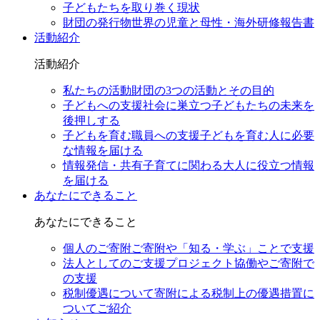
子どもたちを取り巻く現状
財団の発行物
世界の児童と母性・海外研修報告書
活動紹介
活動紹介
私たちの活動
財団の3つの活動とその目的
子どもへの支援
社会に巣立つ子どもたちの未来を
後押しする
子どもを育む職員への支援
子どもを育む人に必要
な情報を届ける
情報発信・共有
子育てに関わる大人に役立つ情報
を届ける
あなたにできること
あなたにできること
個人のご寄附
ご寄附や「知る・学ぶ」ことで支援
法人としてのご支援
プロジェクト協働やご寄附で
の支援
税制優遇について
寄附による税制上の優遇措置に
ついてご紹介