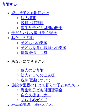
寄附する
資生堂子ども財団とは
法人概要
役員・評議員
資生堂子ども財団の歴史
子どもたちを取り巻く現状
私たちの活動
子どもへの支援
子どもを育む職員への支援
情報発信・共有
あなたにできること
個人のご寄附
法人としてのご支援
税制優遇について
施設や里親のもとで暮らす子どもたちへ
資生堂子ども財団奨学金
自立支援セミナー
そらまめガイド
社会的養護に携わる方へ