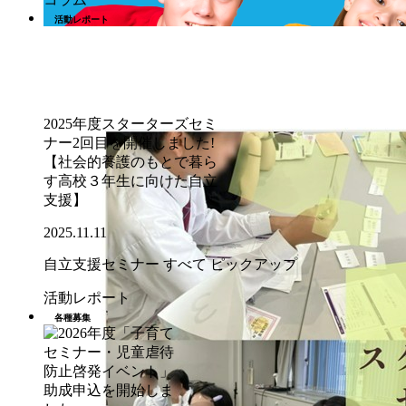
活動レポート
2025年度スターターズセミ
ナー2回目を開催しました!
【社会的養護のもとで暮ら
す高校３年生に向けた自立
支援】
2025.11.11
自立支援セミナー
すべて
ピックアップ
活動レポート
各種募集