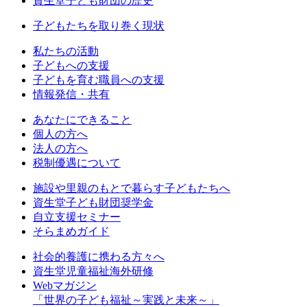
資生堂子ども財団の歴史
子どもたちを取り巻く現状
私たちの活動
⼦どもへの⽀援
子どもを育む職員への支援
情報発信・共有
あなたにできること
個人の方へ
法人の方へ
税制優遇について
施設や里親のもとで暮らす子どもたちへ
資生堂子ども財団奨学金
自立支援セミナー
そらまめガイド
社会的養護に携わる方々へ
資生堂児童福祉海外研修
Webマガジン
「世界の子ども福祉～実践と未来～」