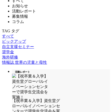
すべて
お知らせ
活動レポート
募集情報
コラム
TAG
タグ
すべて
ピックアップ
自立支援セミナー
奨学金
海外研修
情報誌 世界の児童と母性
活動レポート
【祝卒業＆入学】資生堂グ
ローバルイノベーションセ
ンターで奨学生交流会を実