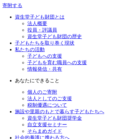
寄附する
資生堂子ども財団とは
法人概要
役員・評議員
資生堂子ども財団の歴史
子どもたちを取り巻く現状
私たちの活動
子どもへの支援
子どもを育む職員への支援
情報発信・共有
あなたにできること
個人のご寄附
法人としてのご支援
税制優遇について
施設や里親のもとで暮らす子どもたちへ
資生堂子ども財団奨学金
自立支援セミナー
そらまめガイド
社会的養護に携わる方へ