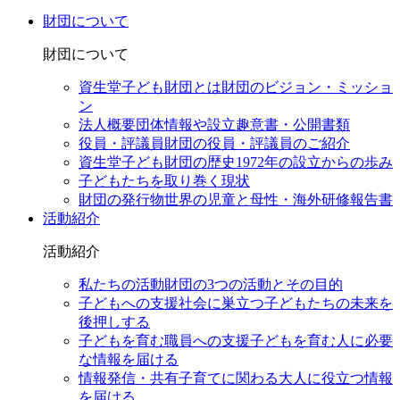
財団について
財団について
資生堂子ども財団とは
財団のビジョン・ミッショ
ン
法人概要
団体情報や設立趣意書・公開書類
役員・評議員
財団の役員・評議員のご紹介
資生堂子ども財団の歴史
1972年の設立からの歩み
子どもたちを取り巻く現状
財団の発行物
世界の児童と母性・海外研修報告書
活動紹介
活動紹介
私たちの活動
財団の3つの活動とその目的
子どもへの支援
社会に巣立つ子どもたちの未来を
後押しする
子どもを育む職員への支援
子どもを育む人に必要
な情報を届ける
情報発信・共有
子育てに関わる大人に役立つ情報
を届ける