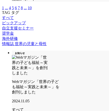
1
...
4
5
6
7
8
...
10
TAG
タグ
すべて
ピックアップ
自立支援セミナー
奨学金
海外研修
情報誌 世界の児童と母性
お知らせ
Webマガジン「世界の子ど
も福祉～実践と未来～」を
創刊しました
2024.11.05
すべて