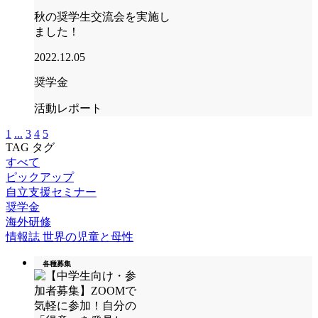
秋の奨学生交流会を実施し
ました！
2022.12.05
奨学金
活動レポート
1
...
3
4
5
TAG
タグ
すべて
ピックアップ
自立支援セミナー
奨学金
海外研修
情報誌 世界の児童と母性
各種募集