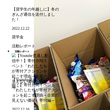
【奨学生の年越しに】冬の
ぎんざ通信を送付しまし
た！
2022.12.22
奨学金
活動レポート
活動レポート
【Youtube見逃し配信
中！】寄付月間イベント
「わたしたちが寄付アクシ
ョンを起こす理由～企業の
見えない価値、寄付編～」
2022.12.16