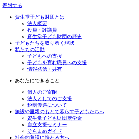
寄附する
資生堂子ども財団とは
法人概要
役員・評議員
資生堂子ども財団の歴史
子どもたちを取り巻く現状
私たちの活動
子どもへの支援
子どもを育む職員への支援
情報発信・共有
あなたにできること
個人のご寄附
法人としてのご支援
税制優遇について
施設や里親のもとで暮らす子どもたちへ
資生堂子ども財団奨学金
自立支援セミナー
そらまめガイド
社会的養護に携わる方へ