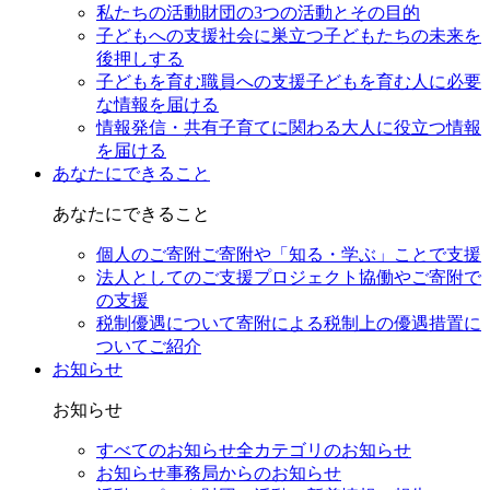
私たちの活動
財団の3つの活動とその目的
子どもへの支援
社会に巣立つ子どもたちの未来を
後押しする
子どもを育む職員への支援
子どもを育む人に必要
な情報を届ける
情報発信・共有
子育てに関わる大人に役立つ情報
を届ける
あなたにできること
あなたにできること
個人のご寄附
ご寄附や「知る・学ぶ」ことで支援
法人としてのご支援
プロジェクト協働やご寄附で
の支援
税制優遇について
寄附による税制上の優遇措置に
ついてご紹介
お知らせ
お知らせ
すべてのお知らせ
全カテゴリのお知らせ
お知らせ
事務局からのお知らせ