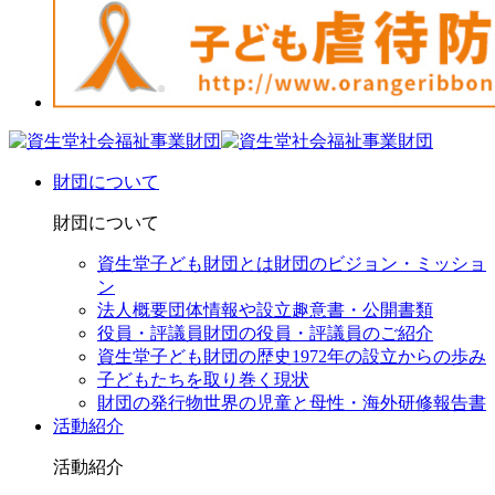
財団について
財団について
資生堂子ども財団とは
財団のビジョン・ミッショ
ン
法人概要
団体情報や設立趣意書・公開書類
役員・評議員
財団の役員・評議員のご紹介
資生堂子ども財団の歴史
1972年の設立からの歩み
子どもたちを取り巻く現状
財団の発行物
世界の児童と母性・海外研修報告書
活動紹介
活動紹介