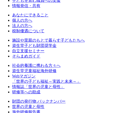
子どもを育む職員への支援
情報発信・共有
あなたにできること
個人の方へ
法人の方へ
税制優遇について
施設や里親のもとで暮らす子どもたちへ
資生堂子ども財団奨学金
自立支援セミナー
そらまめガイド
社会的養護に携わる方々へ
資生堂児童福祉海外研修
Webマガジン
「世界の子ども福祉～実践と未来～」
情報誌「世界の児童と母性」
研修等への助成
財団の発行物 バックナンバー
世界の児童と母性
海外研修報告書