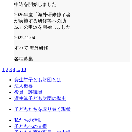
2026年度「海外研修修了者
が実施する研修等への助
成」の申込を開始しました
2025.11.04
すべて
海外研修
各種募集
1
2
3
4
...
10
資生堂子ども財団とは
法人概要
役員・評議員
資生堂子ども財団の歴史
子どもたちを取り巻く現状
私たちの活動
⼦どもへの⽀援