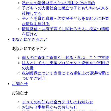
私たちの活動
財団の3つの活動とその目的
子どもへの支援
社会に巣立つ子どもたちの未来を
後押しする
子どもを育む職員への支援
子どもを育む人に必要
な情報を届ける
情報発信・共有
子育てに関わる大人に役立つ情報
を届ける
あなたにできること
あなたにできること
個人のご寄附
ご寄附や「知る・学ぶ」ことで支援
法人としてのご支援
プロジェクト協働やご寄附で
の支援
税制優遇について
寄附による税制上の優遇措置に
ついてご紹介
お知らせ
お知らせ
すべてのお知らせ
全カテゴリのお知らせ
お知らせ
事務局からのお知らせ