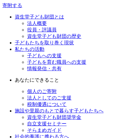
寄附する
資生堂子ども財団とは
法人概要
役員・評議員
資生堂子ども財団の歴史
子どもたちを取り巻く現状
私たちの活動
子どもへの支援
子どもを育む職員への支援
情報発信・共有
あなたにできること
個人のご寄附
法人としてのご支援
税制優遇について
施設や里親のもとで暮らす子どもたちへ
資生堂子ども財団奨学金
自立支援セミナー
そらまめガイド
社会的養護に携わる方へ