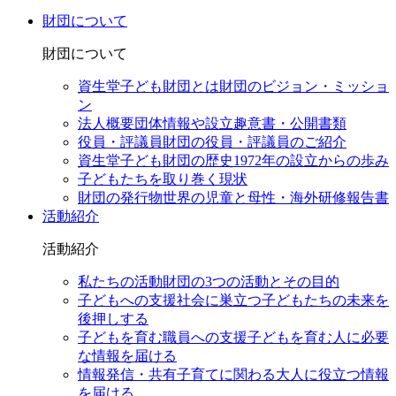
財団について
財団について
資生堂子ども財団とは
財団のビジョン・ミッショ
ン
法人概要
団体情報や設立趣意書・公開書類
役員・評議員
財団の役員・評議員のご紹介
資生堂子ども財団の歴史
1972年の設立からの歩み
子どもたちを取り巻く現状
財団の発行物
世界の児童と母性・海外研修報告書
活動紹介
活動紹介
私たちの活動
財団の3つの活動とその目的
子どもへの支援
社会に巣立つ子どもたちの未来を
後押しする
子どもを育む職員への支援
子どもを育む人に必要
な情報を届ける
情報発信・共有
子育てに関わる大人に役立つ情報
を届ける