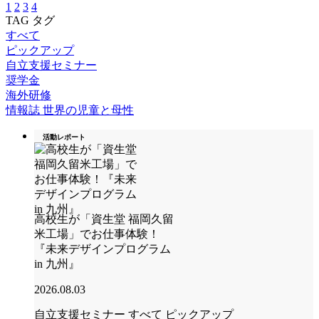
1
2
3
4
TAG
タグ
すべて
ピックアップ
自立支援セミナー
奨学金
海外研修
情報誌 世界の児童と母性
活動レポート
高校生が「資生堂 福岡久留
米工場」でお仕事体験！
『未来デザインプログラム
in 九州』
2026.08.03
自立支援セミナー
すべて
ピックアップ