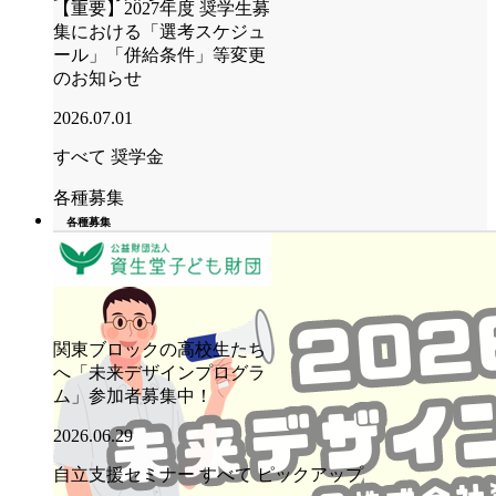
【重要】2027年度 奨学生募
集における「選考スケジュ
ール」「併給条件」等変更
のお知らせ
2026.07.01
すべて
奨学金
各種募集
各種募集
関東ブロックの高校生たち
へ「未来デザインプログラ
ム」参加者募集中！
2026.06.29
自立支援セミナー
すべて
ピックアップ