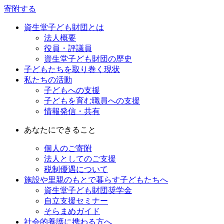
寄附する
資生堂子ども財団とは
法人概要
役員・評議員
資生堂子ども財団の歴史
子どもたちを取り巻く現状
私たちの活動
子どもへの支援
子どもを育む職員への支援
情報発信・共有
あなたにできること
個人のご寄附
法人としてのご支援
税制優遇について
施設や里親のもとで暮らす子どもたちへ
資生堂子ども財団奨学金
自立支援セミナー
そらまめガイド
社会的養護に携わる方へ